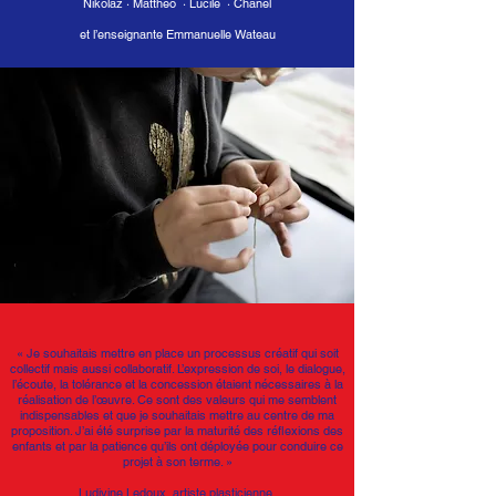
Nikolaz · Mattheo · Lucile · Chanel
et l’enseignante Emmanuelle Wateau
«
Je souhaitais mettre en place un processus créatif qui soit
collectif mais aussi collaboratif. L’expression de soi, le dialogue,
l’écoute, la tolérance et la concession étaient nécessaires à la
réalisation de l’œuvre. Ce sont des valeurs qui me semblent
indispensables et que je souhaitais mettre au centre de ma
proposition. J’ai été surprise par la maturité des réﬂexions des
enfants et par la patience qu’ils ont déployée pour conduire ce
projet à son terme. »
Ludivine Ledoux, artiste plasticienne