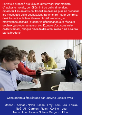
L’artiste a proposé aux élèves d’interroger leur manière
d’habiter le monde, de réﬂéchir à ce qu’ils aimeraient
améliorer. Les enfants ont traduit en dessins puis en broderies
les messages qu’ils souhaitaient transmettre : lutter contre la
désinformation, le harcèlement, la déforestation, la
maltraitance animale ; stopper la dépendance aux réseaux
sociaux ; protéger la nature, etc. L’œuvre s’est construite
collectivement, chaque pièce textile étant reliée l’une à l’autre
par la broderie.
Cette œuvre a été réalisée par Ludivine Ledoux avec :
Manon · Thomas · Nolan · Tessa · Emy · Lou · Loïs · Louise
Noé · Ali · Carmen · Ryan · Keyline · Lou
Nans · Lou · Timéo · Nollan · Margaux · Ethan