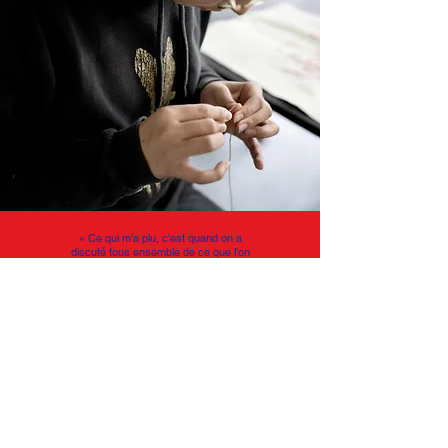
«
Ce qui m’a plu, c’est quand on a
discuté tous ensemble de ce que l’on
aimerait changer dans le monde.
J’ai adoré la broderie ;
je pensais
que ce serait plus dur. »
Keyline