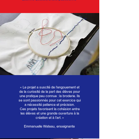
«
Le projet a suscité de l’engouement et
de la curiosité de la part des élèves pour
une pratique peu connue : la broderie. Ils
se sont passionnés pour cet exercice qui
a nécessité patience et précision.
Ces projets favorisent la cohésion entre
les élèves et une grande ouverture à la
création et à l’art. »
Emmanuelle Wateau, enseignante