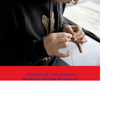
«
Ce qui m’a plu, c’est quand on a
discuté tous ensemble de ce que l’on
aimerait changer dans le monde.
J’ai adoré la broderie ;
je pensais
que ce serait plus dur. »
Keyline