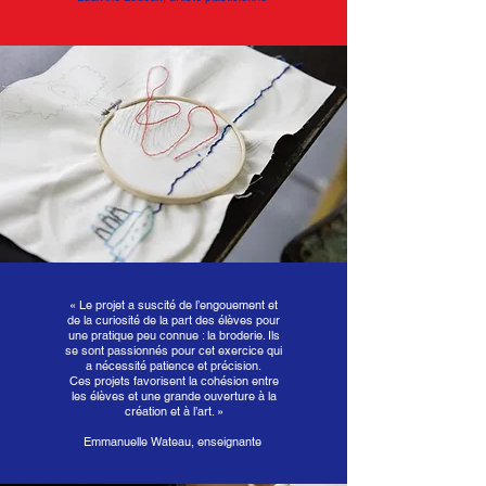
«
Le projet a suscité de l’engouement et
de la curiosité de la part des élèves pour
une pratique peu connue : la broderie. Ils
se sont passionnés pour cet exercice qui
a nécessité patience et précision.
Ces projets favorisent la cohésion entre
les élèves et une grande ouverture à la
création et à l’art. »
Emmanuelle Wateau, enseignante