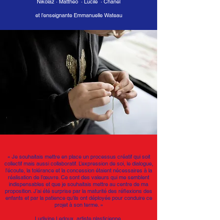
Nikolaz · Mattheo · Lucile · Chanel
et l’enseignante Emmanuelle Wateau
«
Je souhaitais mettre en place un processus créatif qui soit
collectif mais aussi collaboratif. L’expression de soi, le dialogue,
l’écoute, la tolérance et la concession étaient nécessaires à la
réalisation de l’œuvre. Ce sont des valeurs qui me semblent
indispensables et que je souhaitais mettre au centre de ma
proposition. J’ai été surprise par la maturité des réﬂexions des
enfants et par la patience qu’ils ont déployée pour conduire ce
projet à son terme. »
Ludivine Ledoux, artiste plasticienne