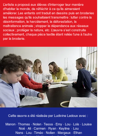
L’artiste a proposé aux élèves d’interroger leur manière
d’habiter le monde, de réﬂéchir à ce qu’ils aimeraient
améliorer. Les enfants ont traduit en dessins puis en broderies
les messages qu’ils souhaitaient transmettre : lutter contre la
désinformation, le harcèlement, la déforestation, la
maltraitance animale ; stopper la dépendance aux réseaux
sociaux ; protéger la nature, etc. L’œuvre s’est construite
collectivement, chaque pièce textile étant reliée l’une à l’autre
par la broderie.
Cette œuvre a été réalisée par Ludivine Ledoux avec :
Manon · Thomas · Nolan · Tessa · Emy · Lou · Loïs · Louise
Noé · Ali · Carmen · Ryan · Keyline · Lou
Nans · Lou · Timéo · Nollan · Margaux · Ethan