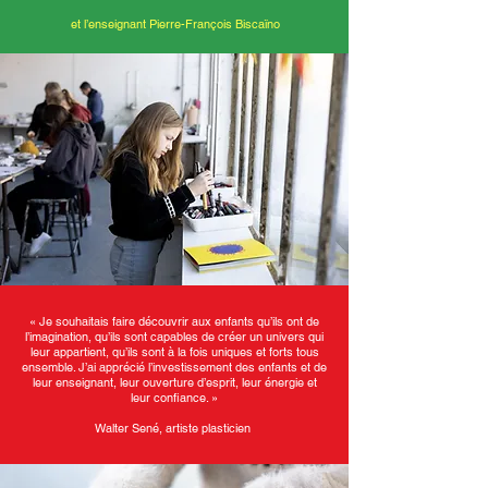
et l’enseignant Pierre-François Biscaïno
«
Je souhaitais faire découvrir aux enfants qu’ils ont de
l’imagination, qu’ils sont capables de créer un univers qui
leur appartient, qu’ils sont à la fois uniques et forts tous
ensemble. J’ai apprécié l’investissement des enfants et de
leur enseignant, leur ouverture d’esprit, leur énergie et
leur conﬁance. »
Walter Sené, artiste plasticien