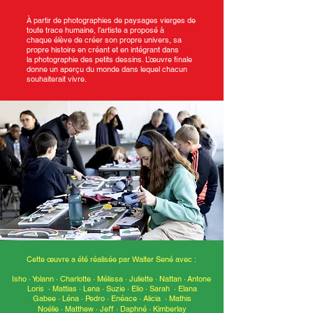
À partir de photographies de paysages vierges de
toute trace humaine, l’artiste a proposé à
chaque élève de créer son propre univers, sa
propre histoire en créant et en intégrant dans
la photographie des petits dessins. L’œuvre ﬁnale
donne un aperçu du monde dans lequel chacun
souhaiterait vivre.
Cette œuvre a été réalisée par Walter Sené avec :
Isho · Yolann
·
Charlotte
·
Mélissa
·
Juliette · Nattan
·
Antone
Loris · Mattias · Lena
·
Suzie
·
Elio
·
Sarah · Elana
Gabee · Léna
·
Pedro
·
Enéace · Alicia · Mathis
Noélie · Matthew · Jeﬀ
·
Daphné
·
Kimberlay