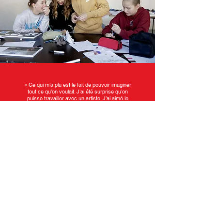
«
Ce qui m’a plu est le fait de pouvoir imaginer
tout ce qu’on voulait. J’ai été surprise qu’on
puisse travailler avec un artiste. J’ai aimé le
moment où il fallait rassembler toutes les
œuvres à la ﬁn. »
Suzie