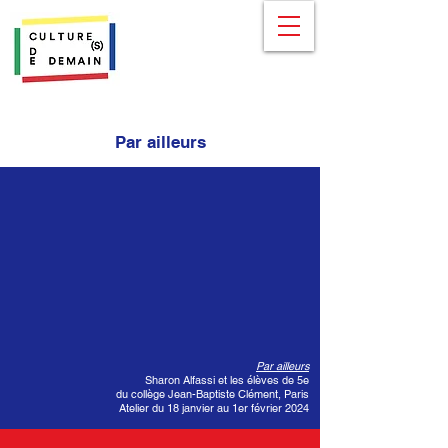
Par ailleurs
Par ailleurs
Sharon Alfassi et les élèves de 5e
du collège Jean-Baptiste Clément, Paris
Atelier du 18 janvier au 1er février 2024