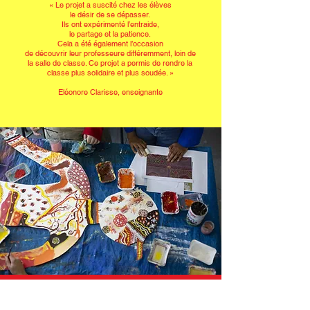
« Le projet a suscité chez les élèves
le désir de se dépasser.
Ils ont expérimenté l’entraide,
le partage et la patience.
Cela a été également l’occasion
de découvrir leur professeure différemment, loin de
la salle de classe. Ce projet a permis de rendre la
classe plus solidaire et plus soudée. »
Eléonore Clarisse, enseignante