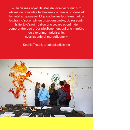
« Un de mes objectifs était de faire découvrir aux
élèves de nouvelles techniques comme la broderie et
le métal à repousser. Et je souhaitais leur transmettre
le plaisir d’accomplir un projet ensemble, de ressentir
la fierté d’avoir réalisé une œuvre et enfin de
comprendre que créer plastiquement est une manière
de s’exprimer valorisante,
nourrissante et merveilleuse. »
Sophie Truant, artiste plasticienne