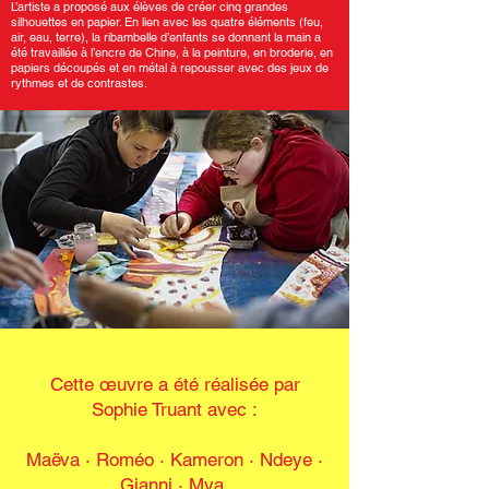
L’artiste a proposé aux élèves de créer cinq grandes
silhouettes en papier. En lien avec les quatre éléments (feu,
air, eau, terre), la ribambelle d’enfants se donnant la main a
été travaillée à l’encre de Chine, à la peinture, en broderie, en
papiers découpés et en métal à repousser avec des jeux de
rythmes et de contrastes.
Cette œuvre a été réalisée par
Sophie Truant avec :
Maëva · Roméo · Kameron
·
Ndeye ·
Gianni · Mya