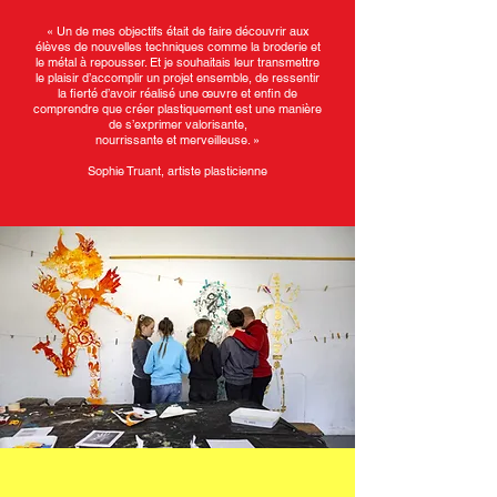
« Un de mes objectifs était de faire découvrir aux
élèves de nouvelles techniques comme la broderie et
le métal à repousser. Et je souhaitais leur transmettre
le plaisir d’accomplir un projet ensemble, de ressentir
la fierté d’avoir réalisé une œuvre et enfin de
comprendre que créer plastiquement est une manière
de s’exprimer valorisante,
nourrissante et merveilleuse. »
Sophie Truant, artiste plasticienne