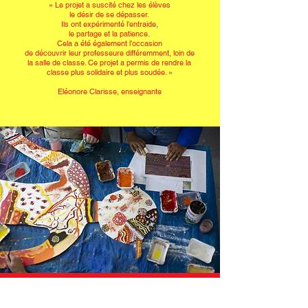
« Le projet a suscité chez les élèves
le désir de se dépasser.
Ils ont expérimenté l’entraide,
le partage et la patience.
Cela a été également l’occasion
de découvrir leur professeure différemment, loin de
la salle de classe. Ce projet a permis de rendre la
classe plus solidaire et plus soudée. »
Eléonore Clarisse, enseignante