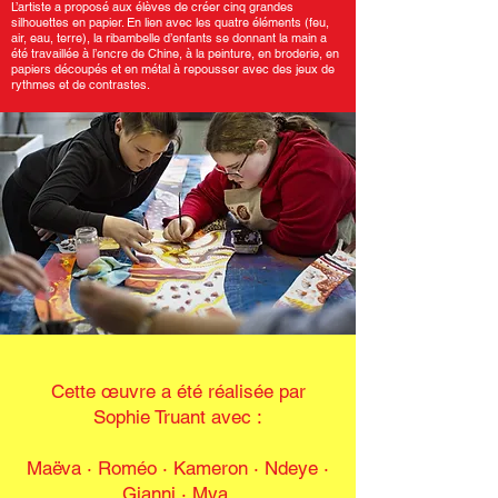
L’artiste a proposé aux élèves de créer cinq grandes
silhouettes en papier. En lien avec les quatre éléments (feu,
air, eau, terre), la ribambelle d’enfants se donnant la main a
été travaillée à l’encre de Chine, à la peinture, en broderie, en
papiers découpés et en métal à repousser avec des jeux de
rythmes et de contrastes.
Cette œuvre a été réalisée par
Sophie Truant avec :
Maëva · Roméo · Kameron
·
Ndeye ·
Gianni · Mya