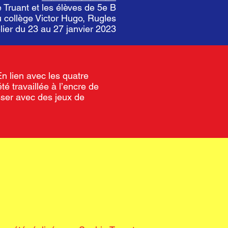
 Truant et les élèves de 5e B
 collège Victor Hugo, Rugles
lier du 23 au 27 janvier 2023
En lien avec les quatre
té travaillée à l’encre de
sser avec des jeux de