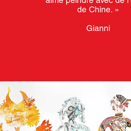
aimé peindre avec de l
de Chine. »
Gianni