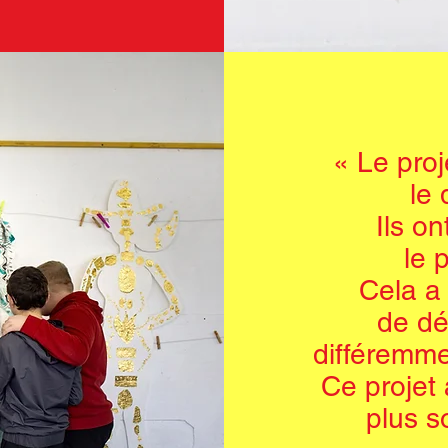
« Le proj
le 
Ils on
le 
Cela a
de dé
différemmen
Ce projet 
plus s