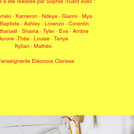
 a été réalisée par Sophie Truant avec :
oméo · Kameron
·
Ndeye · Gianni · Mya
 Baptiste · Ashley
·
Lorenzo · Corentin
thanaël · Shaina
·
Tyler · Eva · Ambre
Aurore
·
Théa · Louise · Tanya
Kylian · Mathéo
l’enseignante Eléonore Clarisse