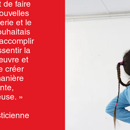
 de faire
ouvelles
rie et le
ouhaitais
’accomplir
sentir la
 œuvre et
e créer
manière
nte,
euse. »
sticienne