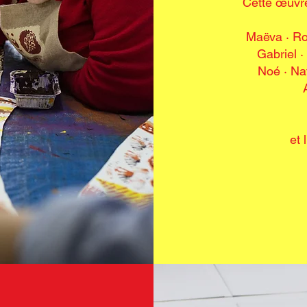
Cette œuvre
Maëva · R
Gabriel ·
Noé · Na
et 