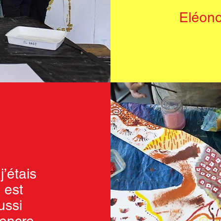
Eléono
j’étais
 est
ussi