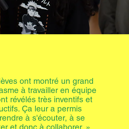
lèves ont montré un grand
asme à travailler en équipe
nt révélés très inventifs et
uctifs. Ça leur a permis
rendre à s'écouter, à se
er et donc à collaborer. »