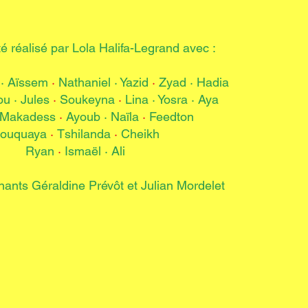
té réalisé par Lola Halifa-Legrand avec :
n· Aïssem
·
Nathaniel · Yazid
·
Zyad · Hadia
ou · Jules
·
Soukeyna
·
Lina · Yosra · Aya
· Makadess
·
Ayoub · Naïla
·
Feedton
ouquaya
·
Tshilanda
·
Cheikh
Ryan
·
Ismaël · Ali
nants Géraldine Prévôt et Julian Mordelet