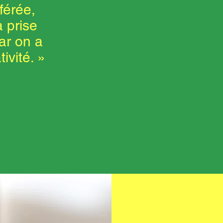
férée,
 prise
ar on a
ivité. »