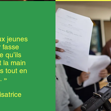
ux jeunes
r fasse
e qu’ils
t la main
s tout en
. »
isatrice