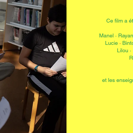
Ce film a é
Manel · Raya
Lucie
·
Bint
Lilou 
R
et les enseig