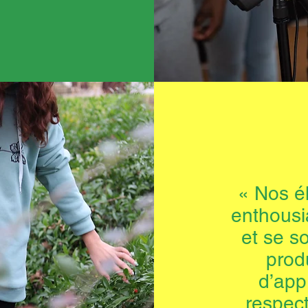
« Nos é
enthousi
et se so
prod
d’app
respect