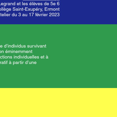
Legrand et les élèves de 5e 6
ollège Saint-Exupéry, Ermont
telier du 3 au 17 février 2023
pe d’individus survivant
ction éminemment
ctions individuelles et à
tif à partir d’une