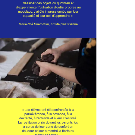
dessiner des objets du quotidien et
d’expérimenter l’utilisation d’outils propres au
modelage. J’ai été impressionnée par leur
capacité et leur soif d’apprendre. »
Marie-Yaé Suematsu, artiste plasticienne
« Les élèves ont été confrontés à la
persévérance, à la patience, à la
dextérité, à l’entraide et à leur créativité.
La restitution orale devant les parents les
a sortis de leur zone de confort en
douceur et leur a montré la fierté du