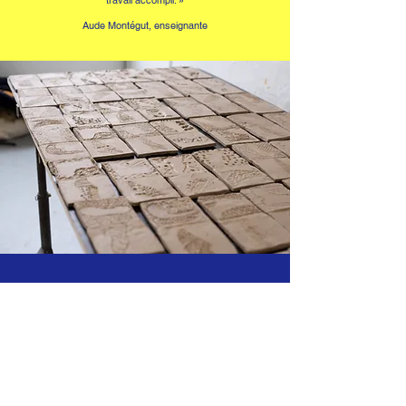
travail accompli. »
Aude Montégut, enseignante
« J’ai aimé dessiner sur
les carreaux avec
les différents outils. »
Cheyenne