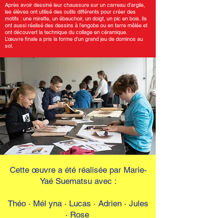
Après avoir dessiné leur chaussure sur un carreau d’argile,
les élèves ont utilisé des outils différents pour créer des
motifs : une mirette, un ébauchoir, un doigt, un pic en bois. Ils
ont aussi réalisé des dessins à l’engobe ou en terre mêlée et
ont découvert la technique du collage en céramique.
L’œuvre finale a pris la forme d’un grand jeu de dominos au
sol.
Cette œuvre a été réalisée par Marie-
Yaé Suematsu avec :
Théo · Mél yna · Lucas
·
Adrien · Jules
· Rose