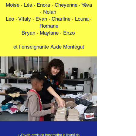
Moïse · Léa · Enora
·
Cheyenne · Yéva
· Nolan
Léo · Vitaly · Evan · Charline
·
Louna ·
Romane
Bryan
·
Maylane · Enzo
et l’enseignante Aude Montégut
« J’avais envie de transmettre la liberté de