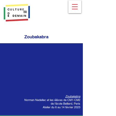
Zoubakabra
Zoubakabra
Norman Nedellec et les élèves de CM1-CM2
de l’école Belliard, Paris
Atelier du 6 au 14 février 2023