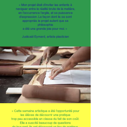
« Mon projet était d’inviter les enfants à
naviguer entre la réalité brute de la matière,
en l’occurrence l’argile, et sa puissance
d’expression. La façon dont ils se sont
appropriés le projet autant que sa
philosophie
a été une grande joie pour moi. »
Judicaël Eymard, artiste plasticien
« Cette semaine artistique a été l’opportunité pour
les élèves de découvrir une pratique
trop peu accessible en classe du fait de son coût.
Elle a suscité beaucoup de questions
de leur part. Ils ont découvert un lieu de pratique,