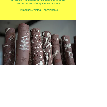
une technique artistique et un artiste. »
Emmanuelle Wateau, enseignante
« J’ai aimé faire les plaques d’argile,
dessiner dessus
et y écrire des phrases. »
Lana