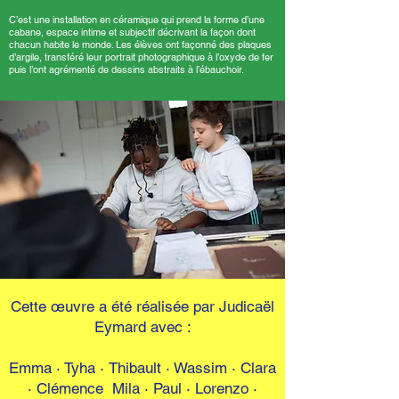
C’est une installation en céramique qui prend la forme d’une
cabane, espace intime et subjectif décrivant la façon dont
chacun habite le monde. Les élèves ont façonné des plaques
d’argile, transféré leur portrait photographique à l’oxyde de fer
puis l’ont agrémenté de dessins abstraits à l’ébauchoir.
Cette œuvre a été réalisée par Judicaël
Eymard avec :
Emma · Tyha
·
Thibault · Wassim
·
Clara
· Clémence Mila
·
Paul · Lorenzo ·