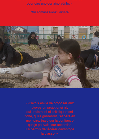
pour dire une certaine vérité. »
Yan Tomaszewski, artiste
« J’avais envie de proposer aux
élèves un projet original,
culturellement et artistiquement
riche, qu’ils garderont, j’espère en
mémoire, basé sur la confiance
que je pouvais leur accorder.
Il a permis de fédérer davantage
la classe. »