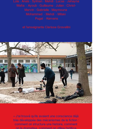
Lola · Anaïs · Sylman
·
Mehdi · Lucas · Jehayna
Wafia · Ayoub
·
Guillaume · Julian · Christ-
Marvin
·
Gabrielle · Maymouna
Mohammed · Mehdi
· Mitaki
Pugal · Kervens
et l’enseignante Clarisse Gravellini
« J'ai trouvé qu'ils avaient une conscience déjà
très développée des mécanismes de la fiction :
comment on structure une histoire, comment
on la dramatise, comment on utilise l'artifice