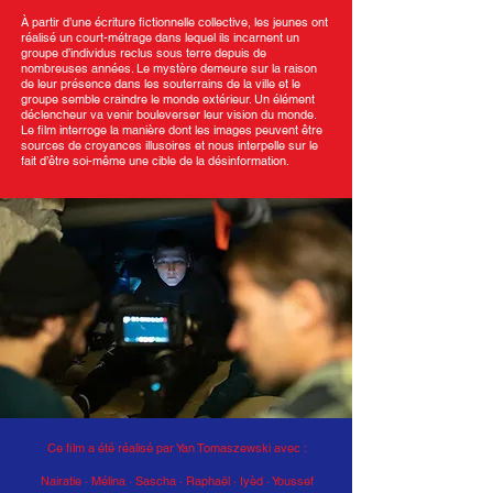
À partir d’une écriture fictionnelle collective, les jeunes ont
réalisé un court-métrage dans lequel ils incarnent un
groupe d’individus reclus sous terre depuis de
nombreuses années. Le mystère demeure sur la raison
de leur présence dans les souterrains de la ville et le
groupe semble craindre le monde extérieur. Un élément
déclencheur va venir bouleverser leur vision du monde.
Le film interroge la manière dont les images peuvent être
sources de croyances illusoires et nous interpelle sur le
fait d’être soi-même une cible de la désinformation.
Ce film a été réalisé par Yan Tomaszewski avec :
Nairatie · Mélina · Sascha
·
Raphaël · Iyèd · Youssef