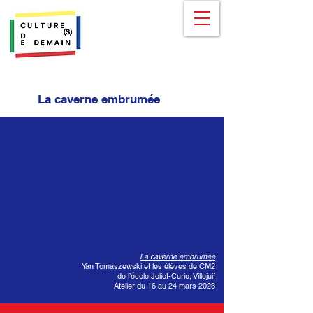
La caverne embrumée
La caverne embrumée
Yan Tomaszewski et les élèves de CM2
de l’école Joliot-Curie, Villejuif
Atelier du 16 au 24 mars 2023