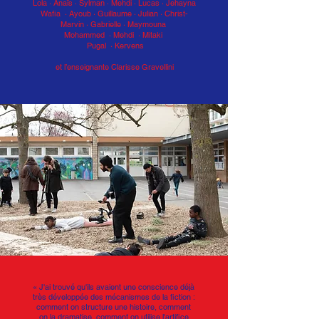
Lola · Anaïs · Sylman
·
Mehdi · Lucas · Jehayna
Wafia · Ayoub
·
Guillaume · Julian · Christ-
Marvin
·
Gabrielle · Maymouna
Mohammed · Mehdi
· Mitaki
Pugal · Kervens
et l’enseignante Clarisse Gravellini
« J'ai trouvé qu'ils avaient une conscience déjà
très développée des mécanismes de la fiction :
comment on structure une histoire, comment
on la dramatise, comment on utilise l'artifice