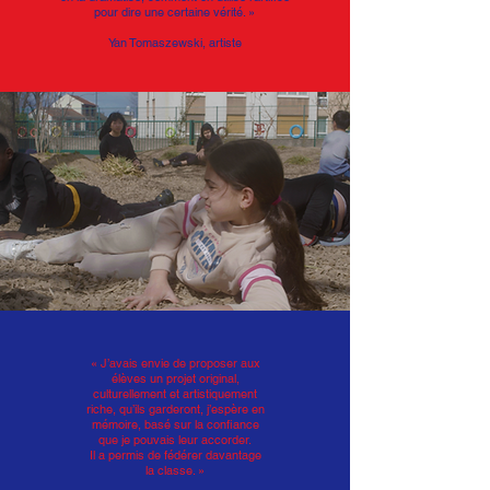
pour dire une certaine vérité. »
Yan Tomaszewski, artiste
« J’avais envie de proposer aux
élèves un projet original,
culturellement et artistiquement
riche, qu’ils garderont, j’espère en
mémoire, basé sur la confiance
que je pouvais leur accorder.
Il a permis de fédérer davantage
la classe. »