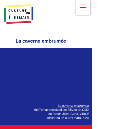
La caverne embrumée
La caverne embrumée
Yan Tomaszewski et les élèves de CM2
de l’école Joliot-Curie, Villejuif
Atelier du 16 au 24 mars 2023