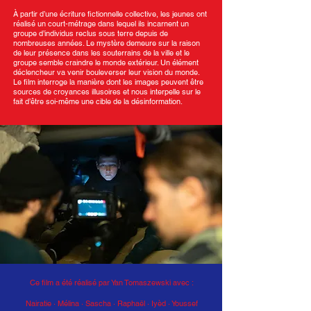
À partir d’une écriture fictionnelle collective, les jeunes ont
réalisé un court-métrage dans lequel ils incarnent un
groupe d’individus reclus sous terre depuis de
nombreuses années. Le mystère demeure sur la raison
de leur présence dans les souterrains de la ville et le
groupe semble craindre le monde extérieur. Un élément
déclencheur va venir bouleverser leur vision du monde.
Le film interroge la manière dont les images peuvent être
sources de croyances illusoires et nous interpelle sur le
fait d’être soi-même une cible de la désinformation.
Ce film a été réalisé par Yan Tomaszewski avec :
Nairatie · Mélina · Sascha
·
Raphaël · Iyèd · Youssef