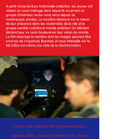
À partir d’une écriture fictionnelle collective, les jeunes ont
réalisé un court-métrage dans lequel ils incarnent un
groupe d’individus reclus sous terre depuis de
nombreuses années. Le mystère demeure sur la raison
de leur présence dans les souterrains de la ville et le
groupe semble craindre le monde extérieur. Un élément
déclencheur va venir bouleverser leur vision du monde.
Le film interroge la manière dont les images peuvent être
sources de croyances illusoires et nous interpelle sur le
fait d’être soi-même une cible de la désinformation.
Ce film a été réalisé par Yan Tomaszewski avec :
Nairatie · Mélina · Sascha
·
Raphaël · Iyèd · Youssef