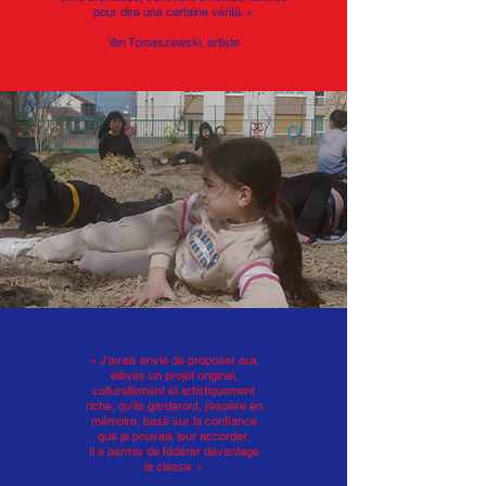
pour dire une certaine vérité. »
Yan Tomaszewski, artiste
« J’avais envie de proposer aux
élèves un projet original,
culturellement et artistiquement
riche, qu’ils garderont, j’espère en
mémoire, basé sur la confiance
que je pouvais leur accorder.
Il a permis de fédérer davantage
la classe. »