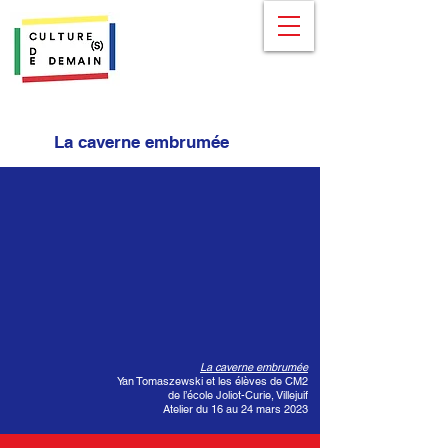
La caverne embrumée
La caverne embrumée
Yan Tomaszewski et les élèves de CM2
de l’école Joliot-Curie, Villejuif
Atelier du 16 au 24 mars 2023