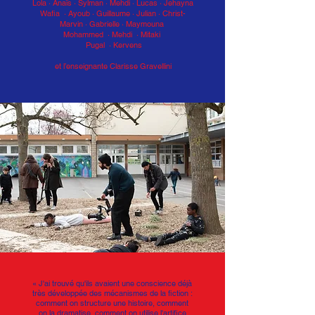
Lola · Anaïs · Sylman
·
Mehdi · Lucas · Jehayna
Wafia · Ayoub
·
Guillaume · Julian · Christ-
Marvin
·
Gabrielle · Maymouna
Mohammed · Mehdi
· Mitaki
Pugal · Kervens
et l’enseignante Clarisse Gravellini
« J'ai trouvé qu'ils avaient une conscience déjà
très développée des mécanismes de la fiction :
comment on structure une histoire, comment
on la dramatise, comment on utilise l'artifice