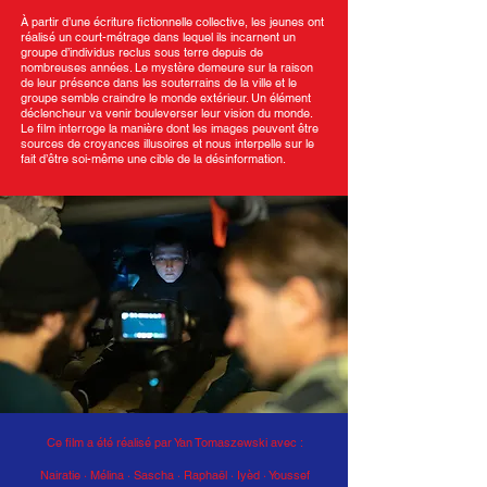
À partir d’une écriture fictionnelle collective, les jeunes ont
réalisé un court-métrage dans lequel ils incarnent un
groupe d’individus reclus sous terre depuis de
nombreuses années. Le mystère demeure sur la raison
de leur présence dans les souterrains de la ville et le
groupe semble craindre le monde extérieur. Un élément
déclencheur va venir bouleverser leur vision du monde.
Le film interroge la manière dont les images peuvent être
sources de croyances illusoires et nous interpelle sur le
fait d’être soi-même une cible de la désinformation.
Ce film a été réalisé par Yan Tomaszewski avec :
Nairatie · Mélina · Sascha
·
Raphaël · Iyèd · Youssef