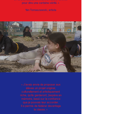
pour dire une certaine vérité. »
Yan Tomaszewski, artiste
« J’avais envie de proposer aux
élèves un projet original,
culturellement et artistiquement
riche, qu’ils garderont, j’espère en
mémoire, basé sur la confiance
que je pouvais leur accorder.
Il a permis de fédérer davantage
la classe. »