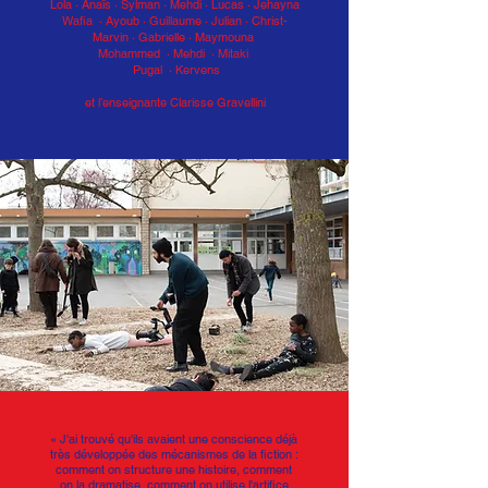
Lola · Anaïs · Sylman
·
Mehdi · Lucas · Jehayna
Wafia · Ayoub
·
Guillaume · Julian · Christ-
Marvin
·
Gabrielle · Maymouna
Mohammed · Mehdi
· Mitaki
Pugal · Kervens
et l’enseignante Clarisse Gravellini
« J'ai trouvé qu'ils avaient une conscience déjà
très développée des mécanismes de la fiction :
comment on structure une histoire, comment
on la dramatise, comment on utilise l'artifice