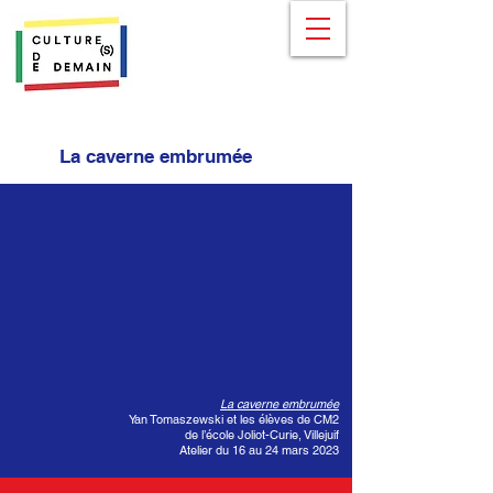
La caverne embrumée
La caverne embrumée
Yan Tomaszewski et les élèves de CM2
de l’école Joliot-Curie, Villejuif
Atelier du 16 au 24 mars 2023