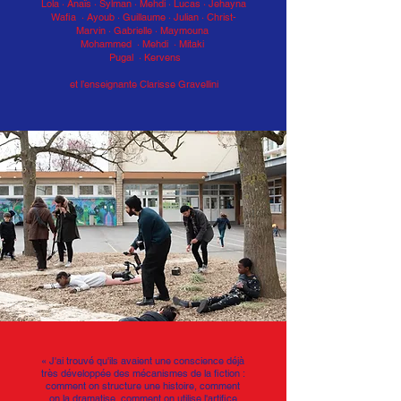
Lola · Anaïs · Sylman
·
Mehdi · Lucas · Jehayna
Wafia · Ayoub
·
Guillaume · Julian · Christ-
Marvin
·
Gabrielle · Maymouna
Mohammed · Mehdi
· Mitaki
Pugal · Kervens
et l’enseignante Clarisse Gravellini
« J'ai trouvé qu'ils avaient une conscience déjà
très développée des mécanismes de la fiction :
comment on structure une histoire, comment
on la dramatise, comment on utilise l'artifice