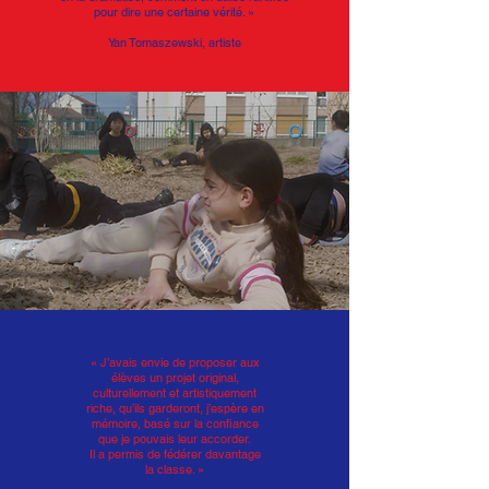
pour dire une certaine vérité. »
Yan Tomaszewski, artiste
« J’avais envie de proposer aux
élèves un projet original,
culturellement et artistiquement
riche, qu’ils garderont, j’espère en
mémoire, basé sur la confiance
que je pouvais leur accorder.
Il a permis de fédérer davantage
la classe. »