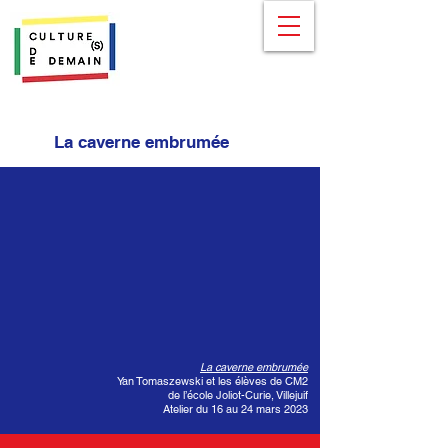
La caverne embrumée
La caverne embrumée
Yan Tomaszewski et les élèves de CM2
de l’école Joliot-Curie, Villejuif
Atelier du 16 au 24 mars 2023