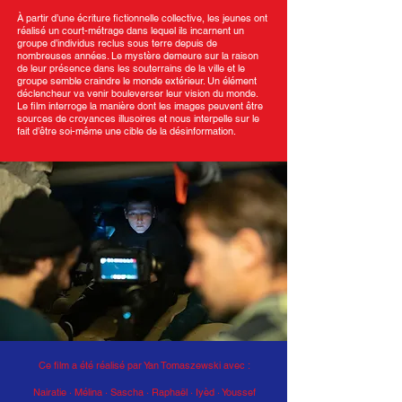
À partir d’une écriture fictionnelle collective, les jeunes ont
réalisé un court-métrage dans lequel ils incarnent un
groupe d’individus reclus sous terre depuis de
nombreuses années. Le mystère demeure sur la raison
de leur présence dans les souterrains de la ville et le
groupe semble craindre le monde extérieur. Un élément
déclencheur va venir bouleverser leur vision du monde.
Le film interroge la manière dont les images peuvent être
sources de croyances illusoires et nous interpelle sur le
fait d’être soi-même une cible de la désinformation.
Ce film a été réalisé par Yan Tomaszewski avec :
Nairatie · Mélina · Sascha
·
Raphaël · Iyèd · Youssef