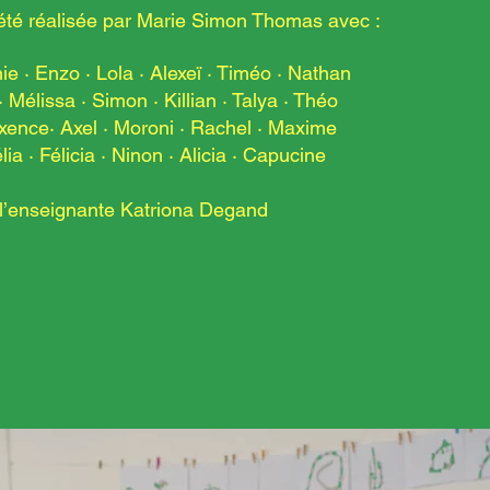
été réalisée par Marie Simon Thomas avec :
nie · Enzo · Lola · Alexeï · Timéo · Nathan
Mélissa · Simon · Killian · Talya · Théo
ence· Axel · Moroni ·
Rachel · Maxime
ia · Félicia · Ninon · Alicia · Capucine
 l’enseignante Katriona Degand