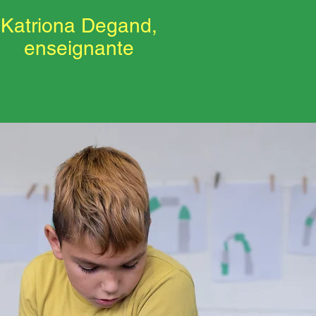
Katriona Degand,
enseignante