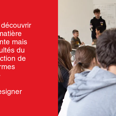
e découvrir
matière
ante mais
cultés du
action de
ormes
»
signer