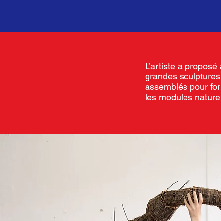
L’artiste a proposé 
grandes sculptures
assemblés pour for
les modules naturel