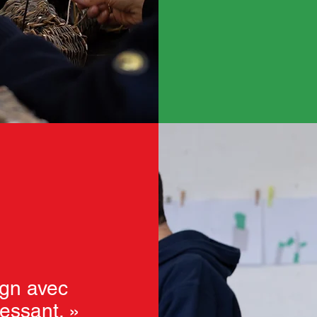
ign avec
ressant. »