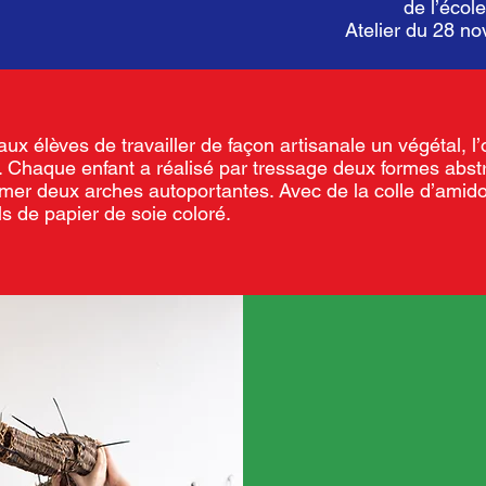
de l’écol
Atelier du 28 
aux élèves de travailler de façon artisanale un végétal, l’
. Chaque enfant a réalisé par tressage deux formes abstr
mer deux arches autoportantes. Avec de la colle d’amido
s de papier de soie coloré.