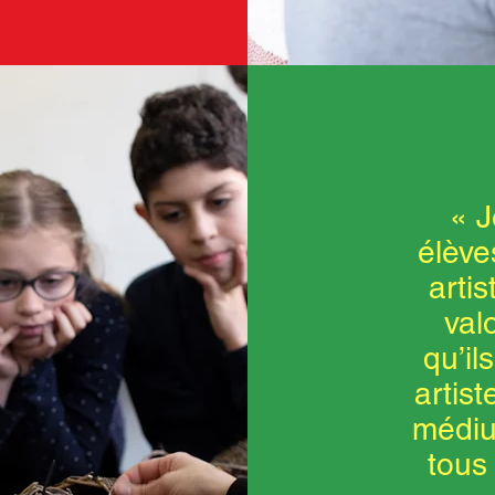
« J
élève
artis
val
qu’il
artist
médiu
tous 