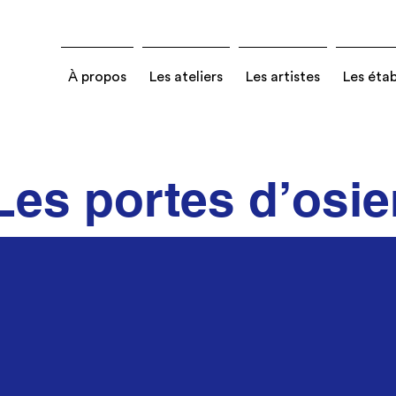
À propos
Les ateliers
Les artistes
Les éta
Les portes d’osie