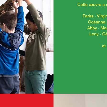
Cette œuvre a 
Farès · Virgi
Océanne · 
Abby · Max
Leny · Cél
et