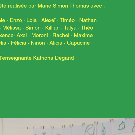
été réalisée par Marie Simon Thomas avec :
nie · Enzo · Lola · Alexeï · Timéo · Nathan
Mélissa · Simon · Killian · Talya · Théo
ence· Axel · Moroni ·
Rachel · Maxime
ia · Félicia · Ninon · Alicia · Capucine
 l’enseignante Katriona Degand