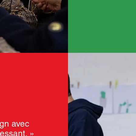
ign avec
ressant. »