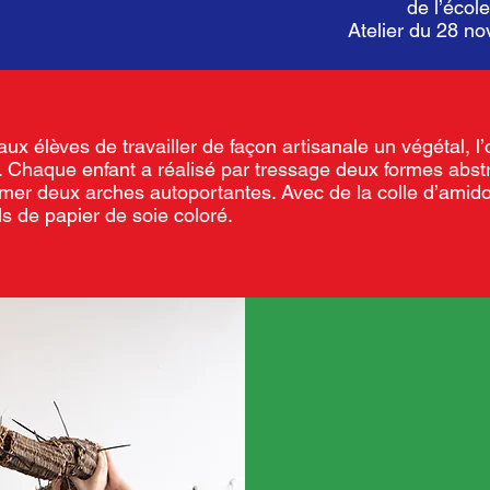
de l’écol
Atelier du 28 
aux élèves de travailler de façon artisanale un végétal, l’
. Chaque enfant a réalisé par tressage deux formes abstr
mer deux arches autoportantes. Avec de la colle d’amido
s de papier de soie coloré.