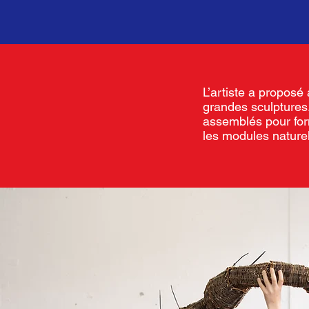
L’artiste a proposé 
grandes sculptures
assemblés pour for
les modules naturel