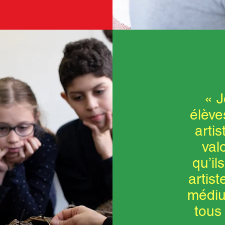
« J
élève
artis
val
qu’il
artist
médiu
tous 