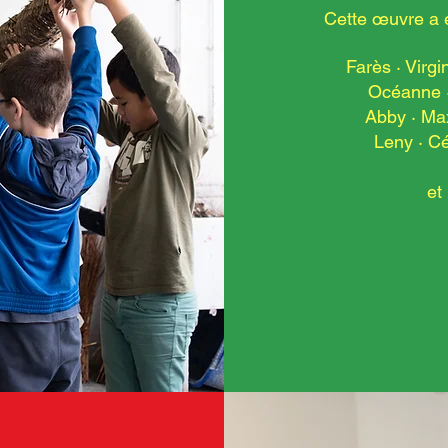
Cette œuvre a 
Farès · Virgi
Océanne · 
Abby · Max
Leny · Cél
et