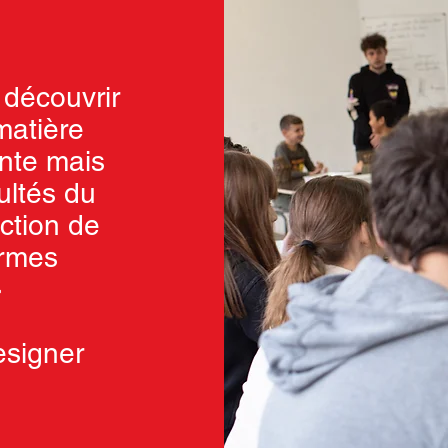
e découvrir
matière
ante mais
cultés du
action de
ormes
»
signer