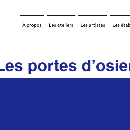
À propos
Les ateliers
Les artistes
Les éta
Les portes d’osie