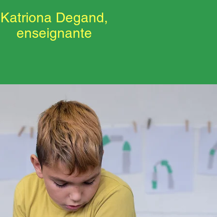
Katriona Degand,
enseignante