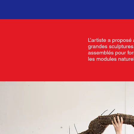
L’artiste a proposé 
grandes sculptures
assemblés pour for
les modules naturel