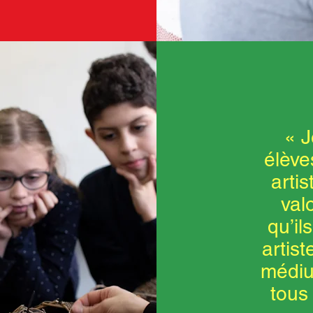
« J
élève
artis
val
qu’il
artist
médiu
tous 