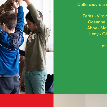
Cette œuvre a 
Farès · Virgi
Océanne · 
Abby · Max
Leny · Cél
et