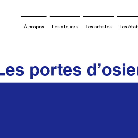
À propos
Les ateliers
Les artistes
Les éta
Les portes d’osie