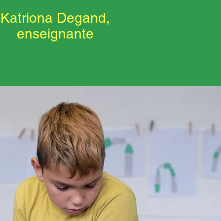
Katriona Degand,
enseignante