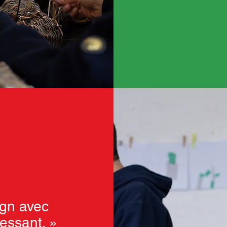
ign avec
ressant. »