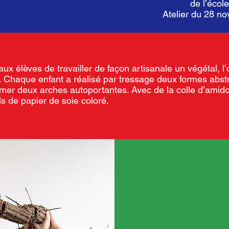
de l’écol
Atelier du 28 
aux élèves de travailler de façon artisanale un végétal, l’
. Chaque enfant a réalisé par tressage deux formes abstr
mer deux arches autoportantes. Avec de la colle d’amido
s de papier de soie coloré.