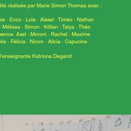
été réalisée par Marie Simon Thomas avec :
nie · Enzo · Lola · Alexeï · Timéo · Nathan
Mélissa · Simon · Killian · Talya · Théo
ence· Axel · Moroni ·
Rachel · Maxime
ia · Félicia · Ninon · Alicia · Capucine
 l’enseignante Katriona Degand