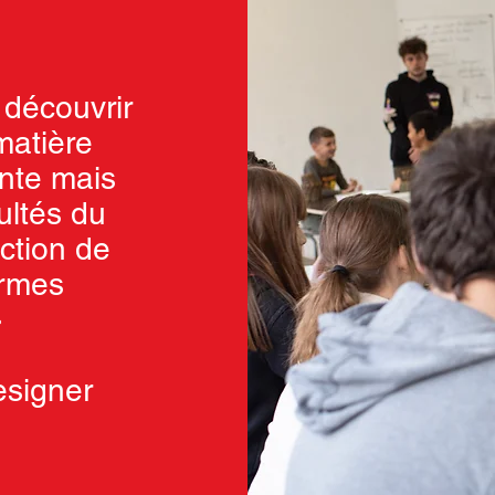
e découvrir
matière
ante mais
cultés du
action de
ormes
»
signer