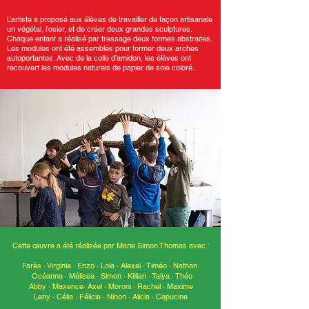
L’artiste a proposé aux élèves de travailler de façon artisanale
un végétal, l’osier, et de créer deux grandes sculptures.
Chaque enfant a réalisé par tressage deux formes abstraites.
Les modules ont été assemblés pour former deux arches
autoportantes. Avec de la colle d’amidon, les élèves ont
recouvert les modules naturels de papier de soie coloré.
Cette œuvre a été réalisée par Marie Simon Thomas avec :
Farès · Virginie · Enzo · Lola · Alexeï · Timéo · Nathan
Océanne · Mélissa · Simon · Killian · Talya · Théo
Abby · Maxence· Axel · Moroni ·
Rachel · Maxime
Leny · Célia · Félicia · Ninon · Alicia · Capucine