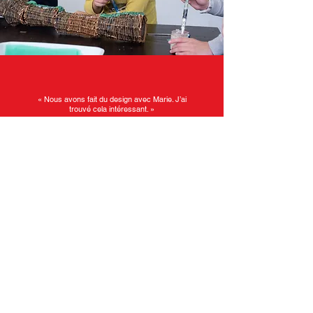
« Nous avons fait du design avec Marie. J’ai
trouvé cela intéressant. »
Alicia