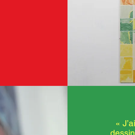
« J’a
dessin