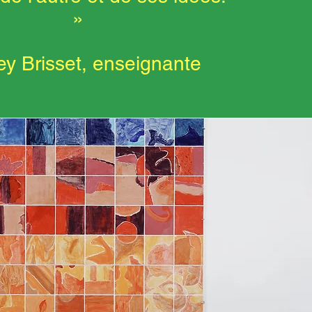
»
ey Brisset, enseignante