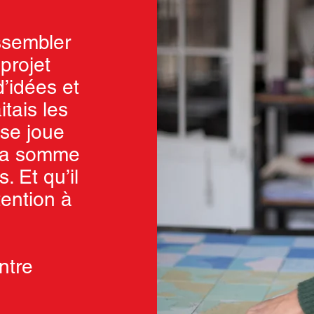
assembler
projet
’idées et
tais les
 se joue
 sa somme
. Et qu’il
tention à
»
ntre