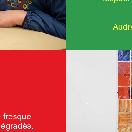
Audr
e fresque
 dégradés.