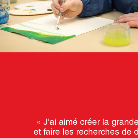
« J’ai aimé créer la grand
et faire les recherches de