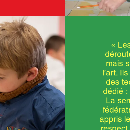
« Les
dérout
mais s
l’art. I
des te
dédié :
La se
fédératr
appris le
respect 