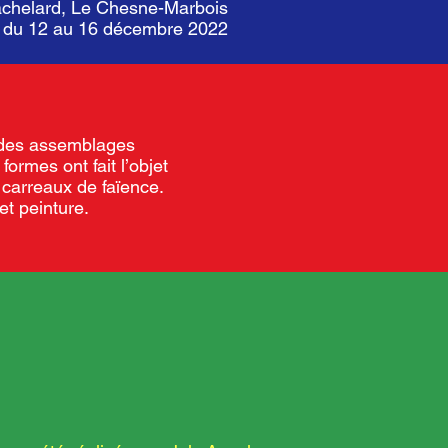
achelard, Le Chesne-Marbois
r du 12 au 16 décembre 2022
sé des assemblages
formes ont fait l’objet
 carreaux de faïence.
et peinture.