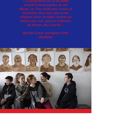
« Ce programme est un excellent
tremplin à l’émancipation de nos
élèves, car il les révèle plus curieux et
téméraires dans leurs approches
créatives. Enfin, le métier d’artiste est
devenu pour eux, grâce à Culture(s)
de demain, plus concret. »
Mickaël Girault, enseignant d’arts
plastiques
« J’ai été surprise de peindre avec du