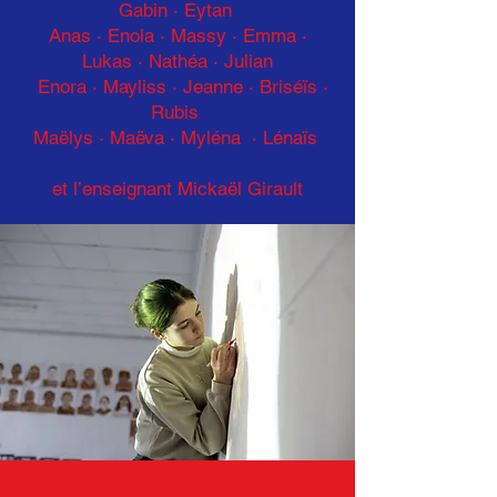
Gabin · Eytan
Anas · Enola
·
Massy · Emma ·
Lukas
·
Nathéa · Julian
Enora · Mayliss
·
Jeanne · Briséïs ·
Rubis
Maëlys · Maëva · Myléna · Lénaïs
et l’enseignant Mickaël Girault