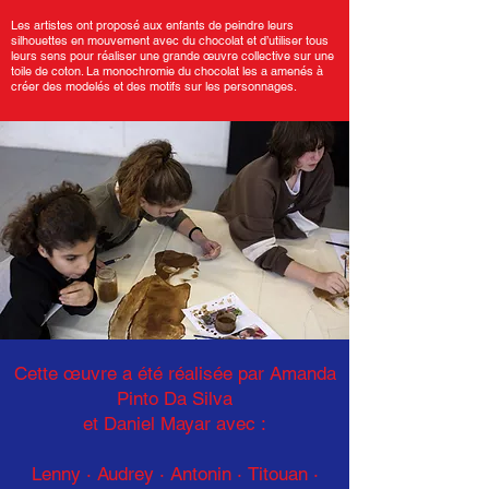
Les artistes ont proposé aux enfants de peindre leurs
silhouettes en mouvement avec du chocolat et d’utiliser tous
leurs sens pour réaliser une grande œuvre collective sur une
toile de coton. La monochromie du chocolat les a amenés à
créer des modelés et des motifs sur les personnages.
Cette œuvre a été réalisée par Amanda
Pinto Da Silva
et Daniel Mayar avec :
Lenny · Audrey · Antonin
·
Titouan ·