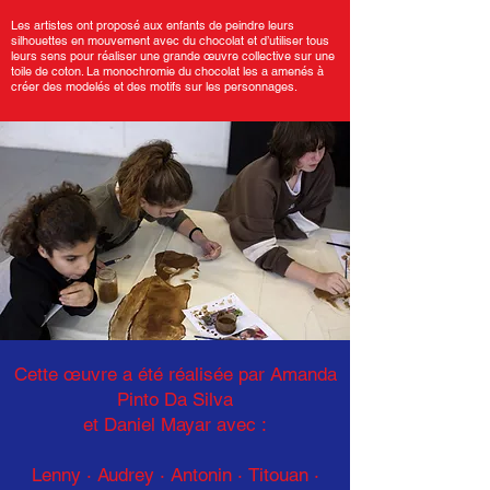
Les artistes ont proposé aux enfants de peindre leurs
silhouettes en mouvement avec du chocolat et d’utiliser tous
leurs sens pour réaliser une grande œuvre collective sur une
toile de coton. La monochromie du chocolat les a amenés à
créer des modelés et des motifs sur les personnages.
Cette œuvre a été réalisée par Amanda
Pinto Da Silva
et Daniel Mayar avec :
Lenny · Audrey · Antonin
·
Titouan ·