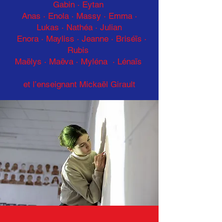
Gabin · Eytan
Anas · Enola
·
Massy · Emma ·
Lukas
·
Nathéa · Julian
Enora · Mayliss
·
Jeanne · Briséïs ·
Rubis
Maëlys · Maëva · Myléna · Lénaïs
et l’enseignant Mickaël Girault