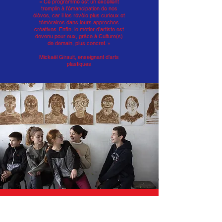
« Ce programme est un excellent
tremplin à l’émancipation de nos
élèves, car il les révèle plus curieux et
téméraires dans leurs approches
créatives. Enfin, le métier d’artiste est
devenu pour eux, grâce à Culture(s)
de demain, plus concret. »
Mickaël Girault, enseignant d’arts
plastiques
« J’ai été surprise de peindre avec du