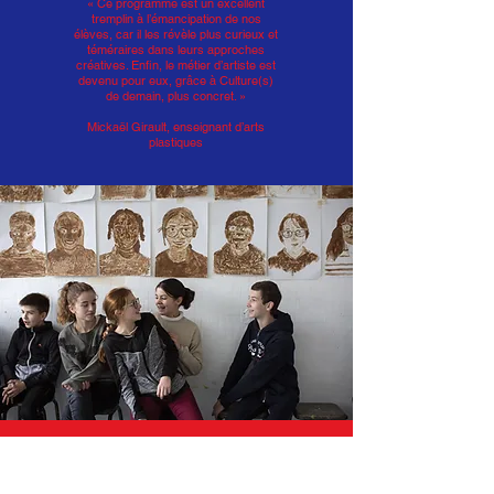
« Ce programme est un excellent
tremplin à l’émancipation de nos
élèves, car il les révèle plus curieux et
téméraires dans leurs approches
créatives. Enfin, le métier d’artiste est
devenu pour eux, grâce à Culture(s)
de demain, plus concret. »
Mickaël Girault, enseignant d’arts
plastiques
« J’ai été surprise de peindre avec du