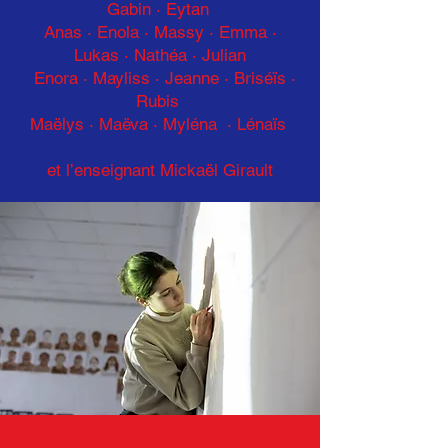
Gabin · Eytan
Anas · Enola
·
Massy · Emma ·
Lukas
·
Nathéa · Julian
Enora · Mayliss
·
Jeanne · Briséïs ·
Rubis
Maëlys · Maëva · Myléna · Lénaïs
et l’enseignant Mickaël Girault