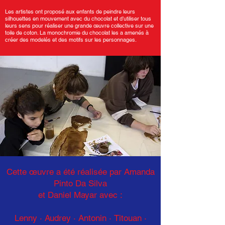
Les artistes ont proposé aux enfants de peindre leurs
silhouettes en mouvement avec du chocolat et d’utiliser tous
leurs sens pour réaliser une grande œuvre collective sur une
toile de coton. La monochromie du chocolat les a amenés à
créer des modelés et des motifs sur les personnages.
Cette œuvre a été réalisée par Amanda
Pinto Da Silva
et Daniel Mayar avec :
Lenny · Audrey · Antonin
·
Titouan ·