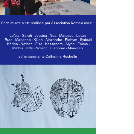
Cette œuvre a été réalisée par Association Kontakt avec :
Loïcia ·
Sarah · Jessica · Noa · Marceau · Lucas
Brad · Marianne · Kilian · Alexandre · Elohym · Syddali
Kérian · Nathan · Elsa · Kassandra · Alyne · Emma ·
Mathis Jade · Nolann · Eléonore · Maïween
et l’enseignante Catherine Rochette