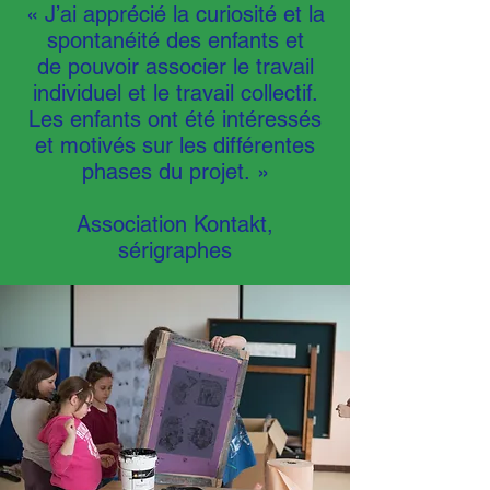
« J’ai apprécié la curiosité et la
spontanéité des enfants et
de pouvoir associer le travail
individuel et le travail collectif.
Les enfants ont été intéressés
et motivés sur les différentes
phases du projet. »
Association Kontakt,
sérigraphes