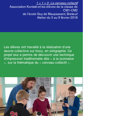
1 + 1 = 3 : Le cerveau collectif
Association Kontakt et les élèves de la classe de
CM1-CM2
de l'école Guy de Maupassant, Breteuil
Atelier du 5 au 9 février 2018
Les élèves ont travaillé à la réalisation d’une
œuvre collective sur tissu, en sérigraphie. Ce
projet leur a permis de découvrir une technique
d’impression traditionnelle dite « à la lyonnaise
», sur la thématique du « cerveau collectif ».