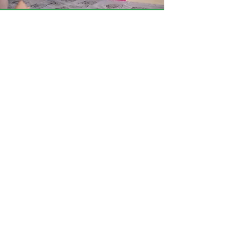
« J’ai aimé quand on a passé
le jet d’eau, car il y avait
vraiment les dessins qui
apparaissaient. »
Elsa
« Le cerveau électronique…