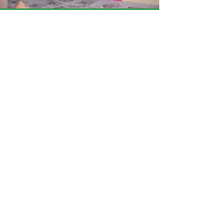
« J’ai aimé quand on a passé
le jet d’eau, car il y avait
vraiment les dessins qui
apparaissaient. »
Elsa
« Le cerveau électronique…