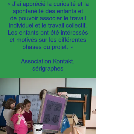
« J’ai apprécié la curiosité et la
spontanéité des enfants et
de pouvoir associer le travail
individuel et le travail collectif.
Les enfants ont été intéressés
et motivés sur les différentes
phases du projet. »
Association Kontakt,
sérigraphes