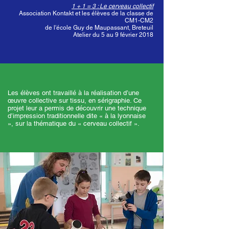
1 + 1 = 3 : Le cerveau collectif
Association Kontakt et les élèves de la classe de
CM1-CM2
de l'école Guy de Maupassant, Breteuil
Atelier du 5 au 9 février 2018
Les élèves ont travaillé à la réalisation d’une
œuvre collective sur tissu, en sérigraphie. Ce
projet leur a permis de découvrir une technique
d’impression traditionnelle dite « à la lyonnaise
», sur la thématique du « cerveau collectif ».