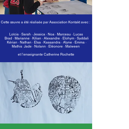
Cette œuvre a été réalisée par Association Kontakt avec :
Loïcia ·
Sarah · Jessica · Noa · Marceau · Lucas
Brad · Marianne · Kilian · Alexandre · Elohym · Syddali
Kérian · Nathan · Elsa · Kassandra · Alyne · Emma ·
Mathis Jade · Nolann · Eléonore · Maïween
et l’enseignante Catherine Rochette