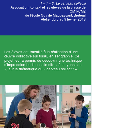
1 + 1 = 3 : Le cerveau collectif
Association Kontakt et les élèves de la classe de
CM1-CM2
de l'école Guy de Maupassant, Breteuil
Atelier du 5 au 9 février 2018
Les élèves ont travaillé à la réalisation d’une
œuvre collective sur tissu, en sérigraphie. Ce
projet leur a permis de découvrir une technique
d’impression traditionnelle dite « à la lyonnaise
», sur la thématique du « cerveau collectif ».