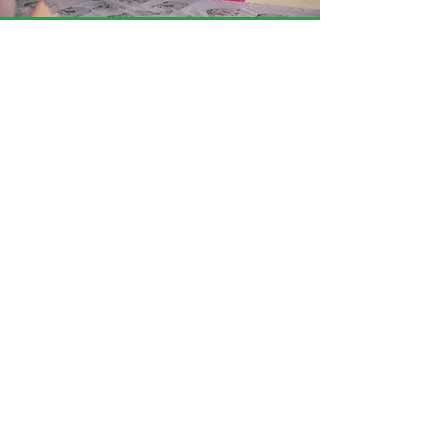
« J’ai aimé quand on a passé
le jet d’eau, car il y avait
vraiment les dessins qui
apparaissaient. »
Elsa
« Le cerveau électronique…