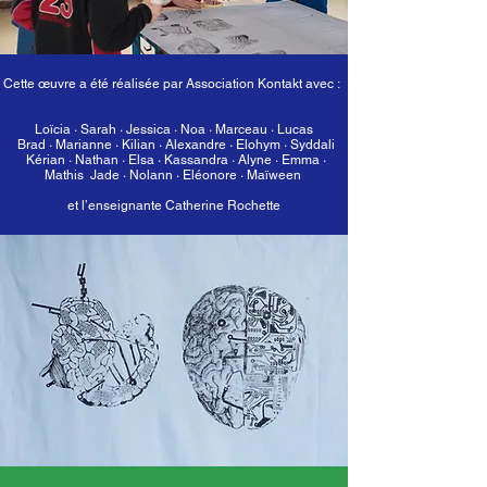
Cette œuvre a été réalisée par Association Kontakt avec :
Loïcia ·
Sarah · Jessica · Noa · Marceau · Lucas
Brad · Marianne · Kilian · Alexandre · Elohym · Syddali
Kérian · Nathan · Elsa · Kassandra · Alyne · Emma ·
Mathis Jade · Nolann · Eléonore · Maïween
et l’enseignante Catherine Rochette