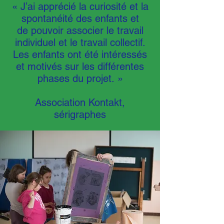
« J’ai apprécié la curiosité et la
spontanéité des enfants et
de pouvoir associer le travail
individuel et le travail collectif.
Les enfants ont été intéressés
et motivés sur les différentes
phases du projet. »
Association Kontakt,
sérigraphes