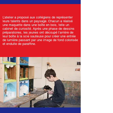
L’atelier a proposé aux collégiens de représenter
leurs talents dans un paysage. Chacun a réalisé
une maquette dans une boîte en bois, telle un
cabinet de curiosité. Après une phase de dessins
préparatoires, les jeunes ont découpé l’arrière de
leur boîte à la scie sauteuse pour créer une entrée
de lumière passant par une image de fond colorisée
et enduite de paraffine.