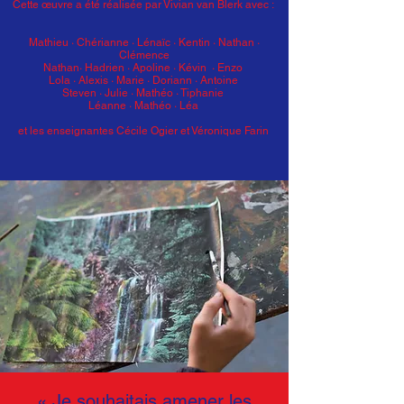
Cette œuvre a été réalisée par Vivian van Blerk avec :
Mathieu · Chérianne · Lénaïc · Kentin · Nathan ·
Clémence
Nathan·
Hadrien · Apoline · Kévin · Enzo
Lola · Alexis · Marie · Doriann · Antoine
Steven · Julie · Mathéo · Tiphanie
Léanne · Mathéo ·
Léa
et les enseignantes Cécile Ogier et Véronique Farin
« Je souhaitais amener les