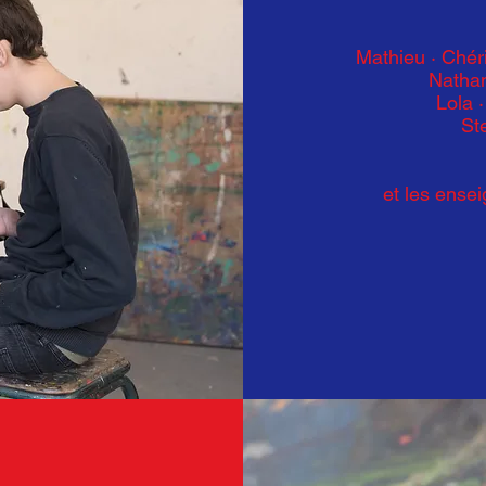
Mathieu · Chér
Natha
Lola 
St
et les ense