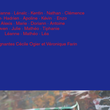
ianne · Lénaïc · Kentin · Nathan · Clémence
n·
Hadrien · Apoline · Kévin · Enzo
· Alexis · Marie · Doriann · Antoine
even · Julie · Mathéo · Tiphanie
Léanne · Mathéo ·
Léa
ignantes Cécile Ogier et Véronique Farin