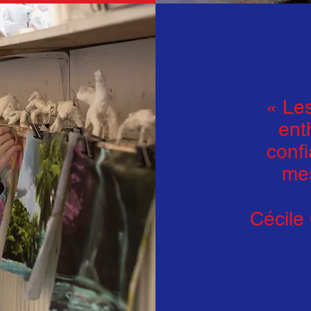
« Les
enth
confi
mes
Cécile 