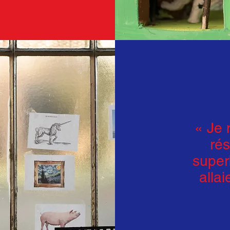
« Je 
rés
super
allai