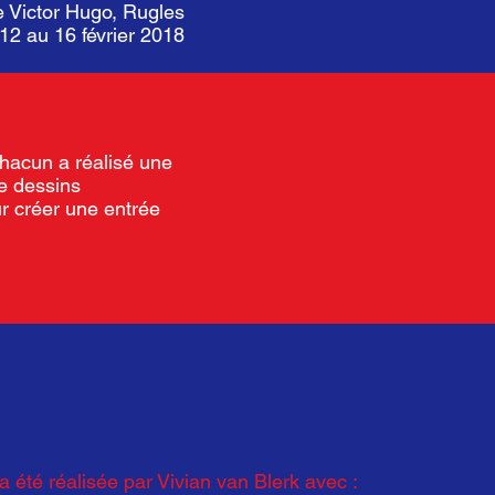
e Victor Hugo, Rugles
 12 au 16 février 2018
Chacun a réalisé une
de dessins
ur créer une entrée
 été réalisée par Vivian van Blerk avec :