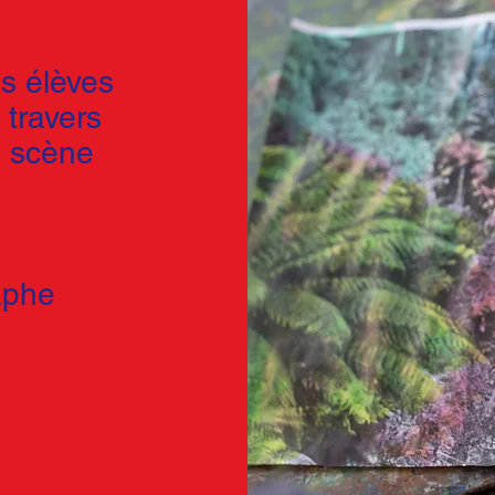
s élèves
 travers
n scène
aphe