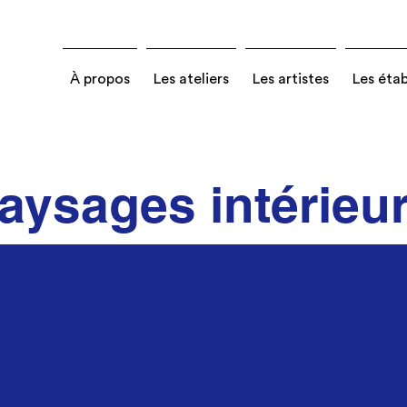
À propos
Les ateliers
Les artistes
Les éta
aysages intérieu