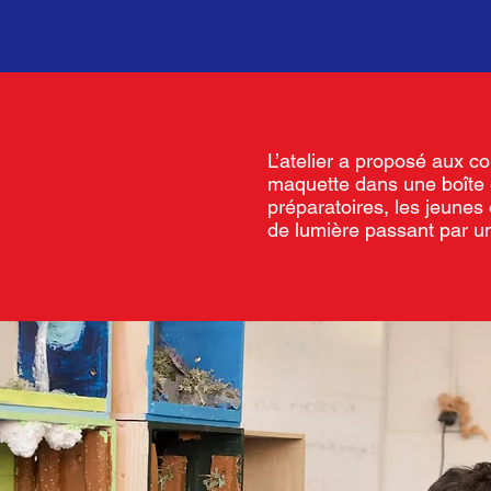
L’atelier a proposé aux c
maquette dans une boîte e
préparatoires, les jeunes 
de lumière passant par un