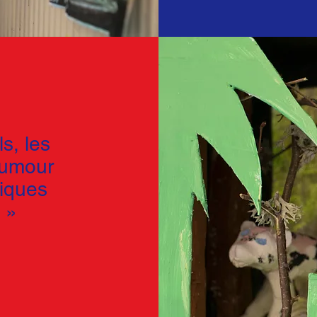
ls, les
humour
niques
 »