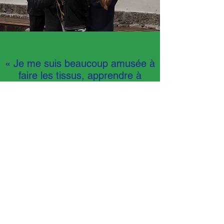
« Je me suis beaucoup amusée à
faire les tissus, apprendre à
m'exprimer et surtout à faire les
chorégraphies. C'était une très
belle expérience que je voudrais
bien refaire un jour. »
Amandine