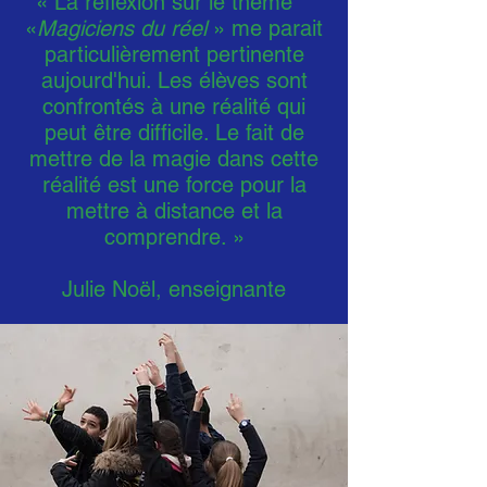
« La réflexion sur le thème
«
Magiciens du réel
» me parait
particulièrement pertinente
aujourd'hui. Les élèves sont
confrontés à une réalité qui
peut être difficile. Le fait de
mettre de la magie dans cette
réalité est une force pour la
mettre à distance et la
comprendre. »
Julie Noël, enseignante