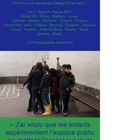
Ce film a été réalisé par Gregg Smith avec :
Inès · Asmad · Kenza-Dior
Abdel-Ali · Olivia · Mathieu · Louis
Tallulah · Amélie · Yasmine · Charlie · Victoria
Amandine · Inès · Célyna · Mourad · Shayma · Samuel
Jonas · Angèle · John-Cédrick · Aylene · Solal
Jérémy · Ziyad
et l’enseignante Julie Noël
« J'ai voulu que les enfants
expérimentent l’espace public