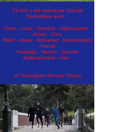
Ce film a été réalisé par Gabriel
Desplanque avec :
Fares · Louis · Yasmine · Alphousseini ·
Aimen · Chris
Walid · Imane · Mohamed · Mouhamadou
· Pascal
Koudedja · Mariam · Rosalie
Abderrahmane · Ines
et l’enseignant Nicolas Deleau