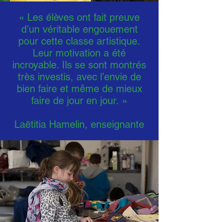
« Les élèves ont fait preuve
d’un véritable engouement
pour cette classe artistique.
Leur motivation a été
incroyable. Ils se sont montrés
très investis, avec l’envie de
bien faire et même de mieux
faire de jour en jour. »
Laëtitia Hamelin, enseignante