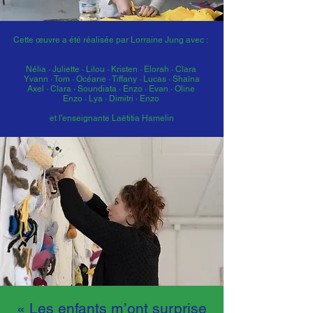
Cette œuvre a été réalisée par Lorraine Jung avec :
Nélia · Juliette · Lilou ·
Kristen · Elorah · Clara
Yvann · Tom · Océane · Tiffany · Lucas · Shaïna
Axel · Clara · Soundiata · Enzo · Evan · Oline
Enzo · Lya · Dimitri · Enzo
et l'enseignante Laëtitia Hamelin​
« Les enfants m’ont surprise