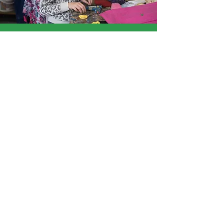
« J’ai aimé qu’on puisse réaliser
nos propres univers. »
Océane