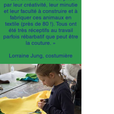
par leur créativité, leur minutie
et leur faculté à construire et à
fabriquer ces animaux en
textile (près de 80 !). Tous ont
été très réceptifs au travail
parfois rébarbatif que peut être
la couture. »
Lorraine Jung, costumière