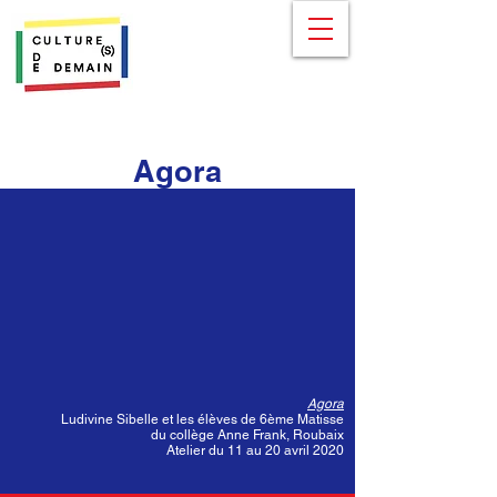
Agora
Agora
Ludivine Sibelle et les élèves de 6ème Matisse
du collège Anne Frank, Roubaix
Atelier du 11 au 20 avril 2020