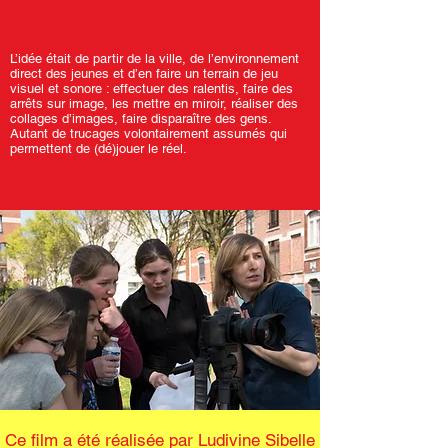
L’idée était de partir de la ville, de l’environnement
direct des jeunes et d’en faire un terrain de jeu
visuel et sonore : effectuer des ralentis, faire des
arrêts sur image, les mettre en miroir, réaliser des
collages d’images, faire disparaître des gens.
Autant de trucages volontairement assumés qui
permettent de (dé)jouer le réel.
​​Ce film a été réalisée par Ludivine Sibelle