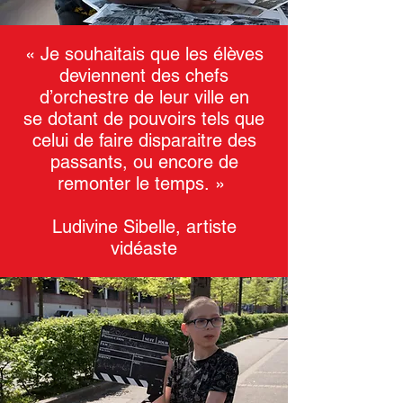
« Je souhaitais que les élèves
deviennent des chefs
d’orchestre de leur ville en
se dotant de pouvoirs tels que
celui de faire disparaitre des
passants, ou encore de
remonter le temps. »
Ludivine Sibelle, artiste
vidéaste