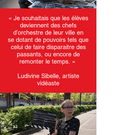
« Je souhaitais que les élèves
deviennent des chefs
d’orchestre de leur ville en
se dotant de pouvoirs tels que
celui de faire disparaitre des
passants, ou encore de
remonter le temps. »
Ludivine Sibelle, artiste
vidéaste