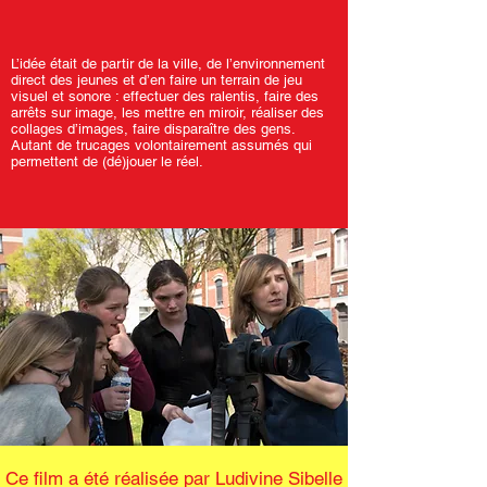
L’idée était de partir de la ville, de l’environnement
direct des jeunes et d’en faire un terrain de jeu
visuel et sonore : effectuer des ralentis, faire des
arrêts sur image, les mettre en miroir, réaliser des
collages d’images, faire disparaître des gens.
Autant de trucages volontairement assumés qui
permettent de (dé)jouer le réel.
​​Ce film a été réalisée par Ludivine Sibelle