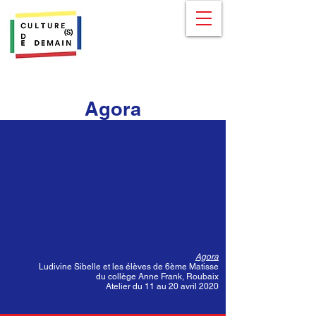
Agora
Agora
Ludivine Sibelle et les élèves de 6ème Matisse
du collège Anne Frank, Roubaix
Atelier du 11 au 20 avril 2020