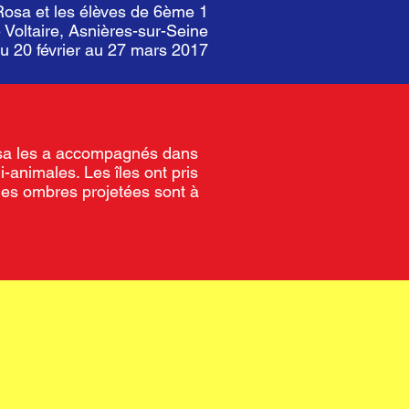
Rosa et les élèves de 6ème 1
 Voltaire, Asnières-sur-Seine
du 20 février au 27 mars 2017
 Rosa les a accompagnés dans
animales. Les îles ont pris
les ombres projetées sont à