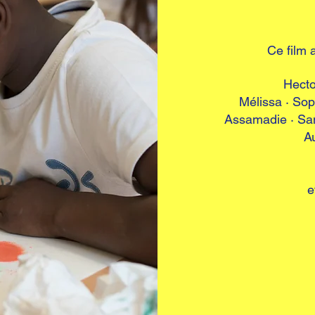
Ce film 
Hecto
Mélissa · Sop
Assamadie · Sami
Au
e