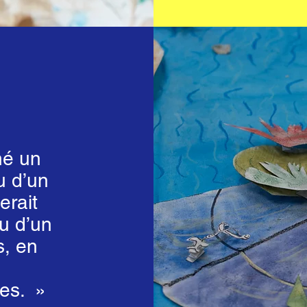
né un
u d’un
erait
u d’un
s, en
es. »