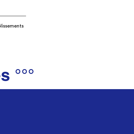
blissements
s °°°