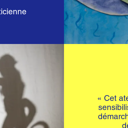
ticienne
« Cet ate
sensibil
démarch
d