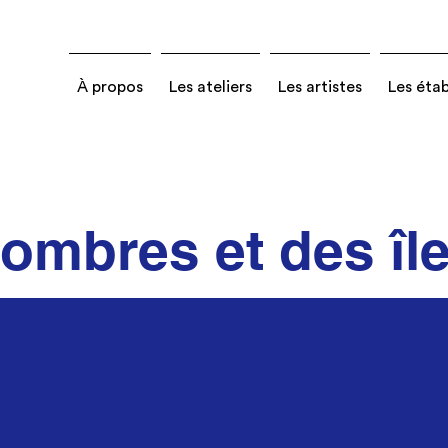
À propos
Les ateliers
Les artistes
Les éta
ombres et des île