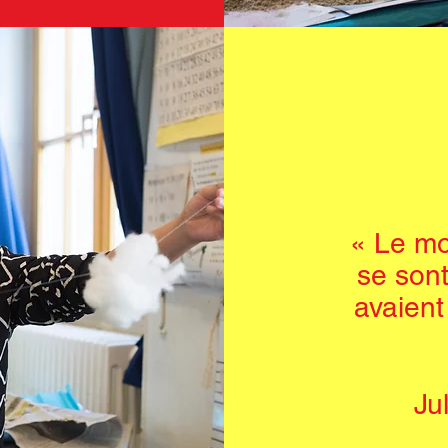
« Le mo
se sont
avaient
Ju