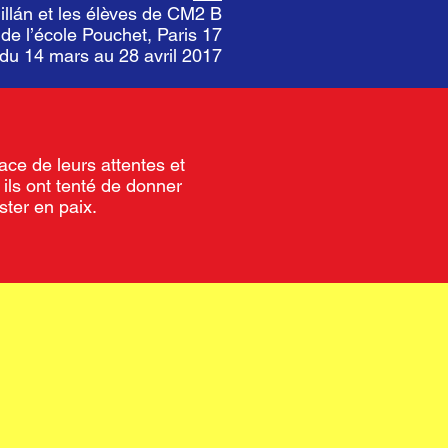
llán et les élèves de CM2 B
de l’école Pouchet, Paris 17
 du 14 mars au 28 avril 2017
pace de leurs attentes et
 ils ont tenté de donner
ster en paix.