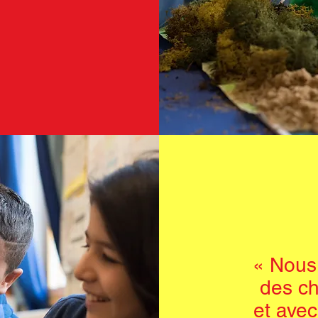
« Nous
des ch
et avec