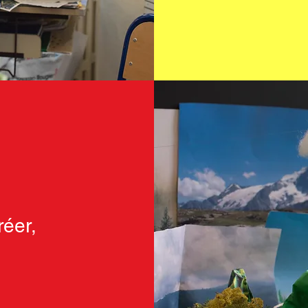
réer,