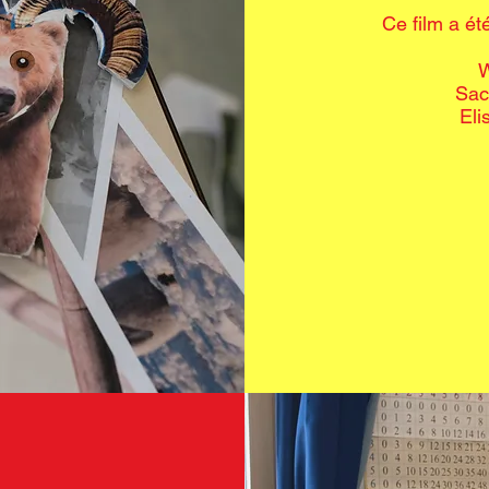
Ce film a ét
W
Sac
Eli