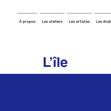
À propos
Les ateliers
Les artistes
Les éta
L’île