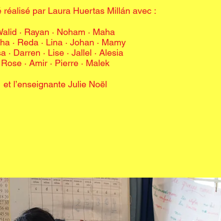
é réalisé par Laura Huertas Millán avec :
alid · Rayan · Noham · Maha
ha · Reda · Lina · Johan · Mamy
sa · Darren · Lise · Jallel · Alesia
Rose · Amir · Pierre · Malek
et l’enseignante Julie Noël