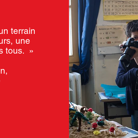
un terrain
urs, une
s tous. »
n,
e