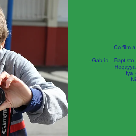
Ce film a
· Gabriel · Baptist
Roqayya ·
Iya 
Ni