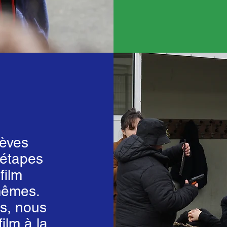
lèves
 étapes
film
mêmes.
s, nous
ilm à la