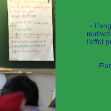
« L’en
motivati
l’effet 
Flo