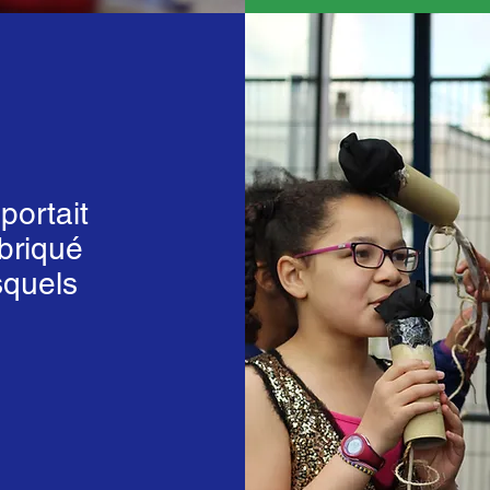
portait
briqué
squels