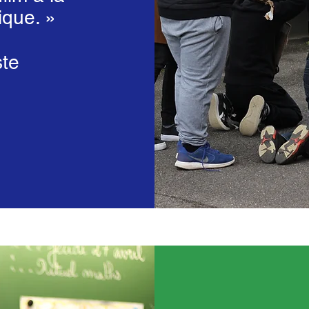
ique. »
ste