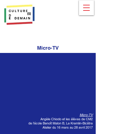
Micro-TV
Micro-TV
Angèle Chiodo et les élèves de CM2
de l’école Benoît Malon B, Le Kremlin-Bicêtre
Atelier du 16 mars au 28 avril 2017