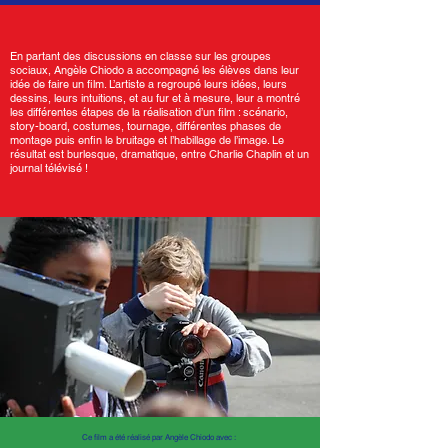
En partant des discussions en classe sur les groupes
sociaux, Angèle Chiodo a accompagné les élèves dans leur
idée de faire un film. L’artiste a regroupé leurs idées, leurs
dessins, leurs intuitions, et au fur et à mesure, leur a montré
les différentes étapes de la réalisation d’un film : scénario,
story-board, costumes, tournage, différentes phases de
montage puis enfin le bruitage et l’habillage de l’image. Le
résultat est burlesque, dramatique, entre Charlie Chaplin et un
journal télévisé !
Ce film a été réalisé par Angèle Chiodo avec :