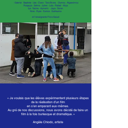
· Gabriel · Baptiste · Léa · Clara · Tara Bruna · Oumou · Algassimou
Roqayya · Selma · Julien · Lola · Rafael · Aliya
Iya · Yacine · Aymeric · Jaya · Soren
Nine · Ryan · Eunice · Guillaume
et l’enseignante Flora Saoud
« Je voulais que les élèves expérimentent plusieurs étapes
de la réalisation d’un film
en s’en emparant eux-mêmes.
Au gré de nos discussions, nous avons décidé de faire un
film à la fois burlesque et dramatique. »
Angèle Chiodo, artiste