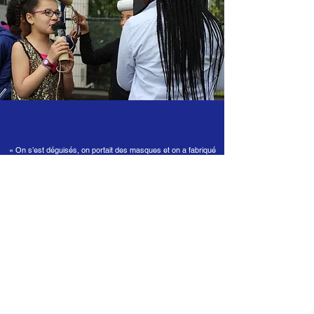
« On s’est déguisés, on portait des masques et on a fabriqué
de faux micros dans lesquels on parlait. »
Rafael