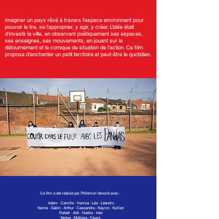
Imaginer un pays rêvé à travers l’espace environnant pour
pouvoir le lire, se l’approprier, y agir, y créer. L’idée était
d’investir la ville, en observant poétiquement ses espaces,
ses enseignes, ses mouvements, en jouant sur le
détournement et le comique de situation de l’action. Ce film
propose d'enchanter un petit territoire et peut-être le quotidien.
Ce film a été réalisé par Philémon Vanorlé avec :
Adam · Camille · Hamza · Léa · Léandro
Yacine · Gabin · Arthur · Cassandra · Kayron · Kyllian
Rafaël · Adil · Naëlie · Inès
Yaniss · Mélissa · Fauve