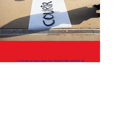
« J’ai eu un peu peur du regard des autres et
finalement je me suis lancé. »
Yacine