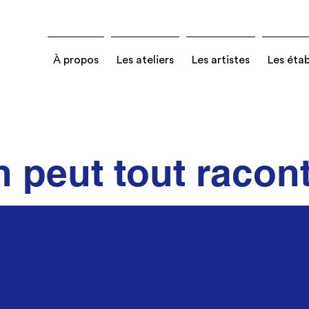
À propos
Les ateliers
Les artistes
Les éta
 peut tout racon