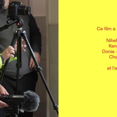
Ce film a
Nihel
Kenz
Donia ·
Cha
et l