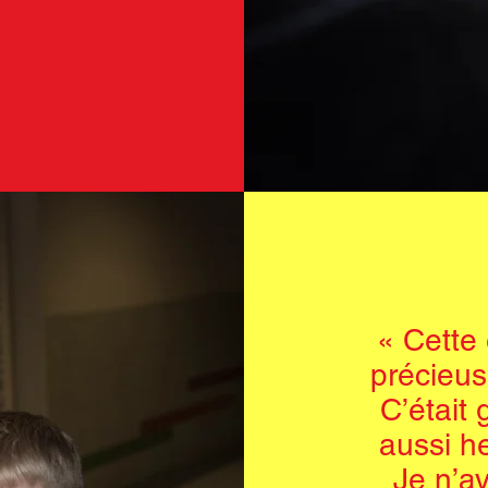
« Cette
précieus
C’était 
aussi he
Je n’a