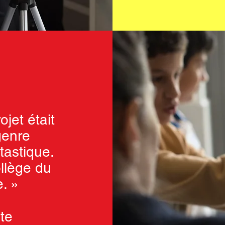
jet était
 genre
tastique.
ollège du
e. »
te