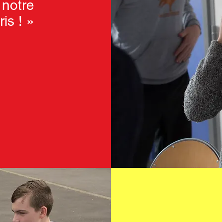
 notre
is ! »