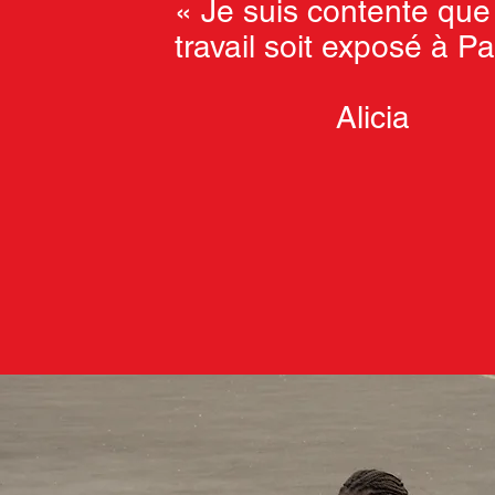
« Je suis contente que
travail soit exposé à Par
Alicia