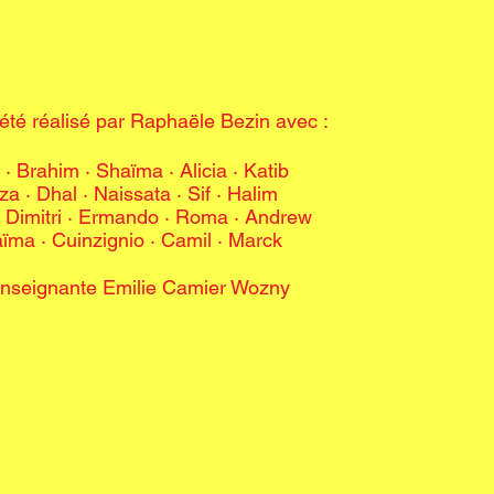
 été réalisé par Raphaële Bezin avec :
 · Brahim · Shaïma · Alicia · Katib
a · Dhal · Naissata · Sif · Halim
 Dimitri · Ermando · Roma · Andrew
ïma · Cuinzignio · Camil · Marck
’enseignante Emilie Camier Wozny​