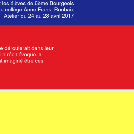
t les élèves de 6ème Bourgeois
du collège Anne Frank, Roubaix
Atelier du 24 au 28 avril 2017
se déroulerait dans leur
Le récit évoque la
nt imaginé être ces