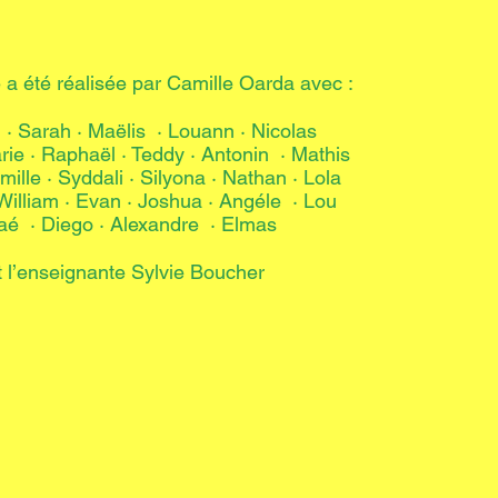
 a été réalisée par Camille Oarda avec :
 · Sarah · Maëlis · Louann · Nicolas
rie · Raphaël · Teddy · Antonin · Mathis
ille · Syddali · Silyona · Nathan · Lola
William · Evan · Joshua · Angéle · Lou
aé · Diego · Alexandre · Elmas
t l’enseignante Sylvie Boucher​​