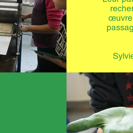
recher
œuvre,
passag
Sylvi