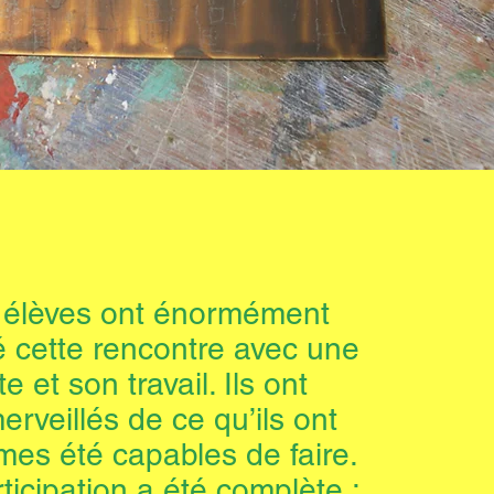
 élèves ont énormément
é cette rencontre avec une
te et son travail. Ils ont
erveillés de ce qu’ils ont
es été capables de faire.
ticipation a été complète :