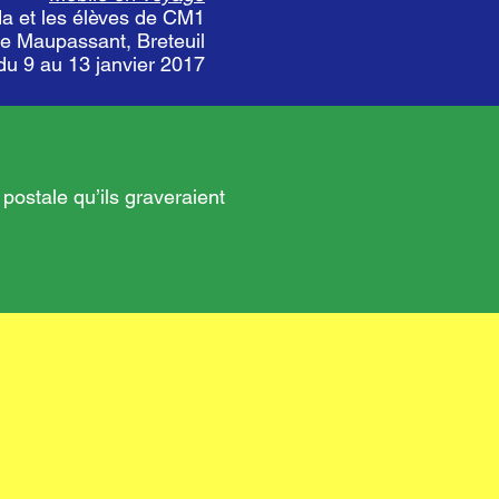
a et les élèves de CM1
de Maupassant, Breteuil
 du 9 au 13 janvier 2017
 postale qu’ils graveraient