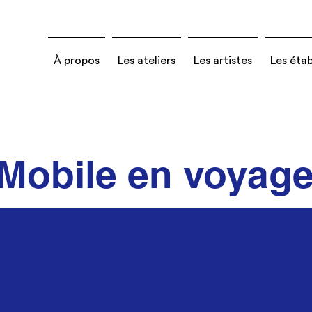
À propos
Les ateliers
Les artistes
Les éta
Mobile en voyag