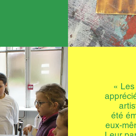
« Les
appréci
artis
été ém
eux-mêm
Leur par