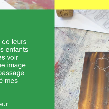
 de leurs
es enfants
s voir
ue image
 passage
lé mes
eur