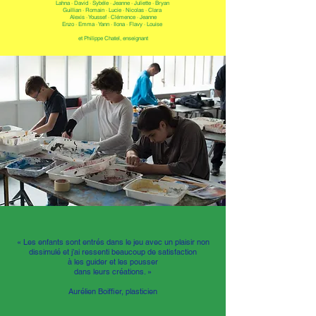
Lahna · David · Sybéle · Jeanne · Juliette · Bryan
Guillian · Romain · Lucie · Nicolas · Clara
Alexis · Youssef · Clémence · Jeanne
Enzo · Emma · Yann · Ilona · Flavy · Louise
et Philippe Chatel, enseignant
« Les enfants sont entrés dans le jeu avec un plaisir non
dissimulé et j’ai ressenti beaucoup de satisfaction
à les guider et les pousser
dans leurs créations. »
Aurélien Boiffier, plasticien