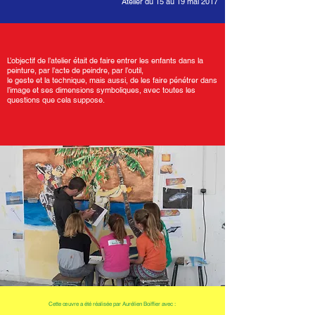
Atelier du 15 au 19 mai 2017
L’objectif de l’atelier était de faire entrer les enfants dans la
peinture, par l’acte de peindre, par l’outil,
le geste et la technique, mais aussi, de les faire pénétrer dans
l’image et ses dimensions symboliques, avec toutes les
questions que cela suppose.
​Cette œuvre a été réalisée par Aurélien Boiffier avec :