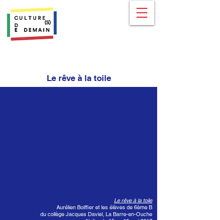
Le rêve à la toile
Le rêve à la toile
Aurélien Boiffier et les élèves de 6ème B
du collège Jacques Daviel, La Barre-en-Ouche