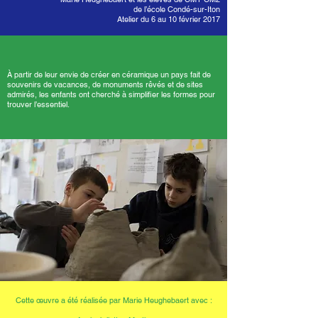
de l’école Condé-sur-Iton
Atelier du 6 au 10 février 2017
À partir de leur envie de créer en céramique un pays fait de
souvenirs de vacances, de monuments rêvés et de sites
admirés, les enfants ont cherché à simplifier les formes pour
trouver l’essentiel.
Cette œuvre a été réalisée par Marie Heughebaert avec :