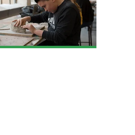
« Au cours de l’atelier, on a appris à
avoir confiance en nous, à nous
rapprocher les uns des autres. »
Lize