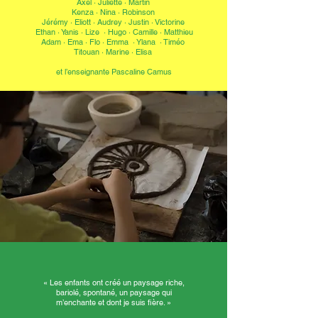
Axel · Juliette · Martin
Kenza · Nina · Robinson
Jérémy · Eliott · Audrey · Justin · Victorine
Ethan · Yanis · Lize · Hugo · Camille · Matthieu
Adam · Ema · Flo · Emma · Ylana · Timéo
Titouan · Marine · Elisa
et l’enseignante Pascaline Camus
« Les enfants ont créé un paysage riche,
bariolé, spontané, un paysage qui
m’enchante et dont je suis fière. »