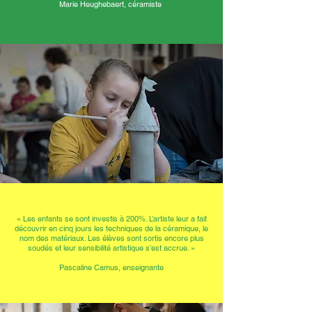
Marie Heughebaert, céramiste
« Les enfants se sont investis à 200%. L’artiste leur a fait
découvrir en cinq jours les techniques de la céramique, le
nom des matériaux. Les élèves sont sortis encore plus
soudés et leur sensibilité artistique s’est accrue. »
Pascaline Camus, enseignante