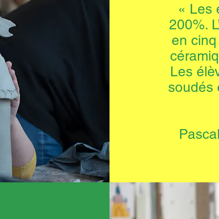
« Les 
200%. L’
en cinq
céramiq
Les élè
soudés e
Pasca