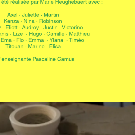
été réalisée par Marie Heughebaert avec :
Axel · Juliette · Martin
Kenza · Nina · Robinson
· Eliott · Audrey · Justin · Victorine
anis · Lize · Hugo · Camille · Matthieu
 Ema · Flo · Emma · Ylana · Timéo
Titouan · Marine · Elisa
 l’enseignante Pascaline Camus