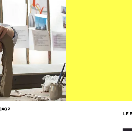
ADAGP
LE B