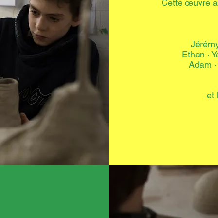
Cette œuvre a 
Jérémy 
Ethan · Y
Adam ·
et