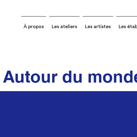
À propos
Les ateliers
Les artistes
Les éta
Autour du mond