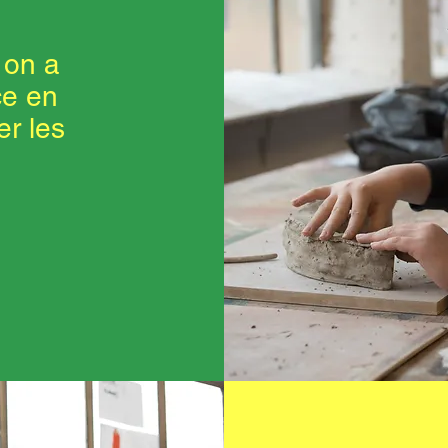
, on a
ce en
r les