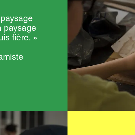
n paysage
un paysage
is fière. »
ramiste