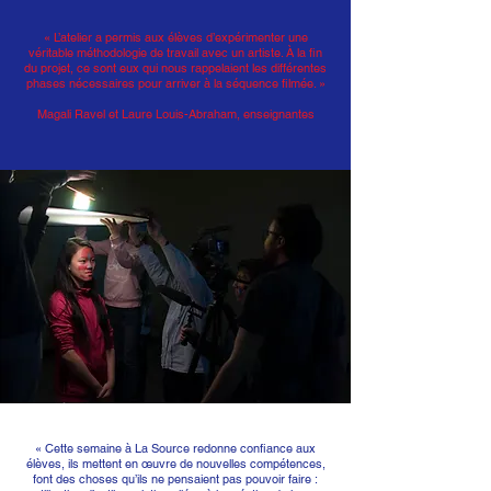
« L’atelier a permis aux élèves d’expérimenter une
véritable méthodologie de travail avec un artiste. À la fin
du projet, ce sont eux qui nous rappelaient les différentes
phases nécessaires pour arriver à la séquence filmée. »
Magali Ravel et Laure Louis-Abraham, enseignantes
« Cette semaine à La Source redonne confiance aux
élèves, ils mettent en œuvre de nouvelles compétences,
font des choses qu’ils ne pensaient pas pouvoir faire :