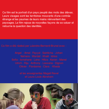
Ce film est le portrait d’un pays peuplé des mots des élèves.
Leurs visages sont les territoires mouvants d’une contrée
étrange et les paumes de leurs mains réinventent des
paysages. Le film rejoue de nouvelles façons de se saluer et
retourne la question des identités.
Ce film a été réalisé par Léandre Bernard-Brunel avec :
Angel · Amel · Fayçal · Saintiche · Johan
Yakhara · Wardat · Khalil · Idriss
Sofia · Ismahane · Lana · Hifza · Keren · Manel
Ulrich · Riju · Anthony · Lassana · Dignon
Olivier · Floréanne · Clara · Kheda
et les enseignantes Magali Ravel
et Laure Louis-Abraham