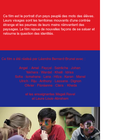
Ce film est le portrait d’un pays peuplé des mots des élèves.
Leurs visages sont les territoires mouvants d’une contrée
étrange et les paumes de leurs mains réinventent des
paysages. Le film rejoue de nouvelles façons de se saluer et
retourne la question des identités.
Ce film a été réalisé par Léandre Bernard-Brunel avec :
Angel · Amel · Fayçal · Saintiche · Johan
Yakhara · Wardat · Khalil · Idriss
Sofia · Ismahane · Lana · Hifza · Keren · Manel
Ulrich · Riju · Anthony · Lassana · Dignon
Olivier · Floréanne · Clara · Kheda
et les enseignantes Magali Ravel
et Laure Louis-Abraham