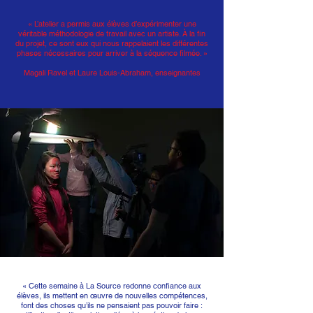
« L’atelier a permis aux élèves d’expérimenter une
véritable méthodologie de travail avec un artiste. À la fin
du projet, ce sont eux qui nous rappelaient les différentes
phases nécessaires pour arriver à la séquence filmée. »
Magali Ravel et Laure Louis-Abraham, enseignantes
« Cette semaine à La Source redonne confiance aux
élèves, ils mettent en œuvre de nouvelles compétences,
font des choses qu’ils ne pensaient pas pouvoir faire :