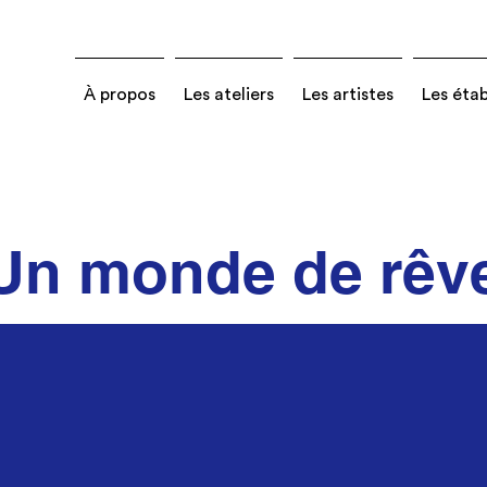
À propos
Les ateliers
Les artistes
Les éta
Un monde de rêv