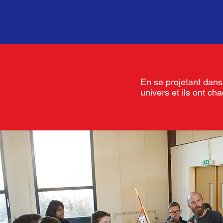
En se projetant dans 
univers et ils ont ch