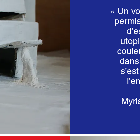
« Un vo
permis
d’e
utop
coule
dans 
s’es
l’e
« Cela a p
un groupe p
Myri
ont pu s’af
de projet 