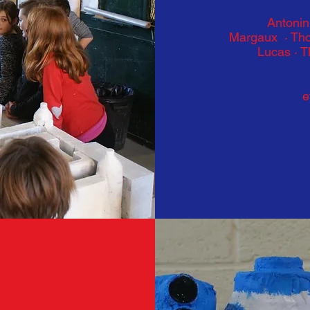
Antonin
Margaux · Tho
Lucas · T
e