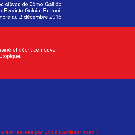
les élèves de 6ème Galilée
e Evariste Galois, Breteuil
embre au 2 décembre 2016
ssiné et décrit ce nouvel
e utopique.
a été réalisée par Louis Gardinier avec :