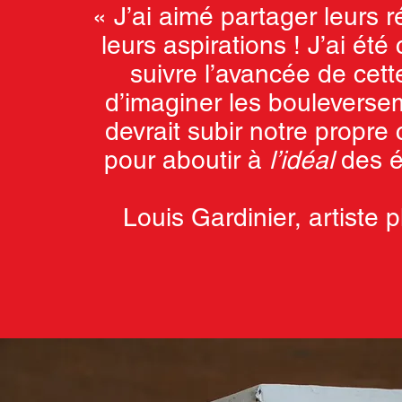
« J’ai aimé partager leurs r
leurs aspirations ! J’ai été
suivre l’avancée de cette
d’imaginer les boulevers
devrait subir notre propre c
« Le travail dans l'espac
pour aboutir à
l’idéal
des él
de se poser la quest
déplacement d'une conf
Louis Gardinier, artiste p
établie, d'un espace quot
un espace de fiction, et 
cinéma. »
Elsa Brès,
vidéaste, plasticie