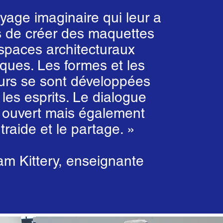
yage imaginaire qui leur a
 de créer des maquettes
spaces architecturaux
iques. Les formes et les
urs se sont développées
les esprits. Le dialogue
t ouvert mais également
ntraide et le partage. »
ermis à la classe de devenir
lus solidaire, certains élèves
am Kittery, enseignante
firmer davantage dans ce type
que dans les enseignements
traditionnels. »