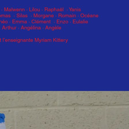
 · Maïwenn · Lilou · Raphaël · Yanis
mas · Silas · Morgane · Romain · Océane
héo · Emma · Clément · Enzo · Eulalie
Arthur · Angélina · Angèle
t l’enseignante Myriam Kittery