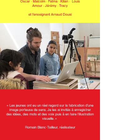
Oscar · Malcolm · Fatma
·
Kilian · Louis
Amour · Jérémy · Tracy
et l’enseignant Arnaud Douai
« Les jeunes ont eu un réel regard sur la fabrication d’une
image porteuse de sens. Je les ai invités à enregistrer
des idées, des mots et des voix puis à en faire l’illustration
visuelle. »
Romain Blanc-Tailleur, réalisateur