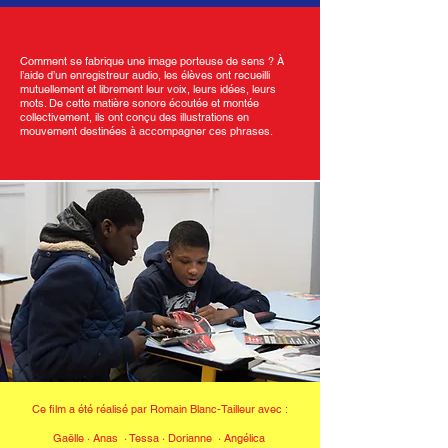
Comment se fabrique une image porteuse de sens ? À
l’aide d’un enregistreur audio, les élèves ont recueilli
mutuellement et librement leur voix, leurs idées, leurs
mots. De cette matière sonore écoutée et montée
collectivement, ils ont conçu des illustrations en
mouvement destinées à accompagner ces phrases.
Ce film a été réalisé par Romain Blanc-Tailleur avec :
Gaëlle · Anas · Tessa
·
Dorianne · Angélica