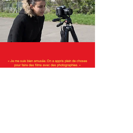
« Je me suis bien amusée. On a appris plein de choses
pour faire des films avec des photographies. »
Angélica