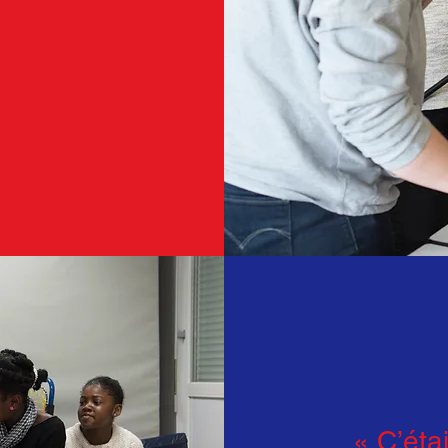
« C’éta