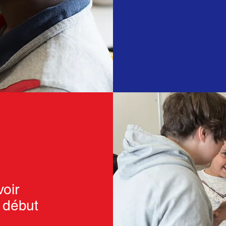
voir
u début