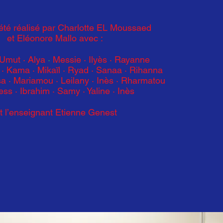
 été réalisé par Charlotte EL Moussaed
et Eléonore Mallo avec :
 Umut · Alya
·
Messie · Ilyès · Rayanne
Kama · Mikaïl · Ryad · Sanaa · Rihanna
a · Mariamou · Leilany · Inès · Rharmatou
ess · Ibrahim · Samy · Yaline · Inès
t l’enseignant Etienne Genest