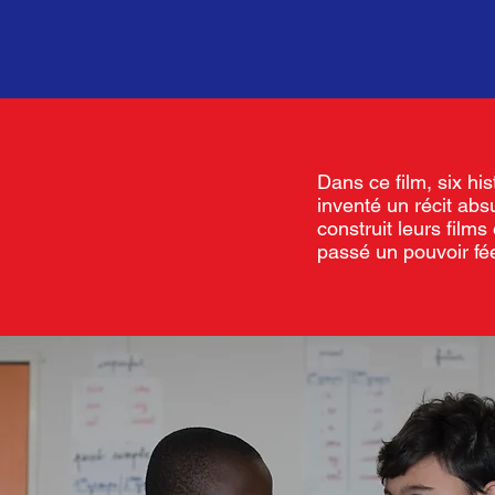
Dans ce film, six hi
inventé un récit abs
construit leurs film
passé un pouvoir fée