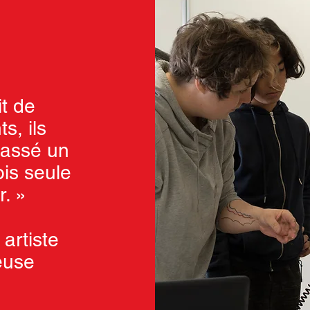
it de
s, ils
passé un
ois seule
r. »
artiste
euse