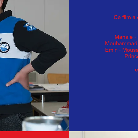
Ce film a
Manale ·
Mouhammad · 
Emin · Mouss
Princ
e