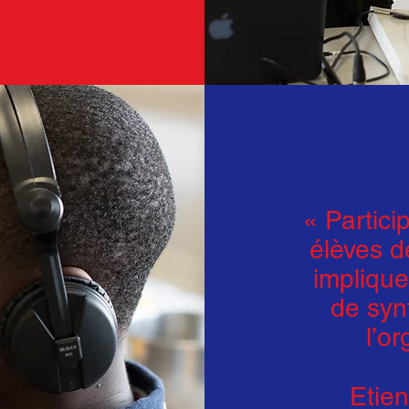
« Partici
élèves d
implique 
de syn
l’or
Etie