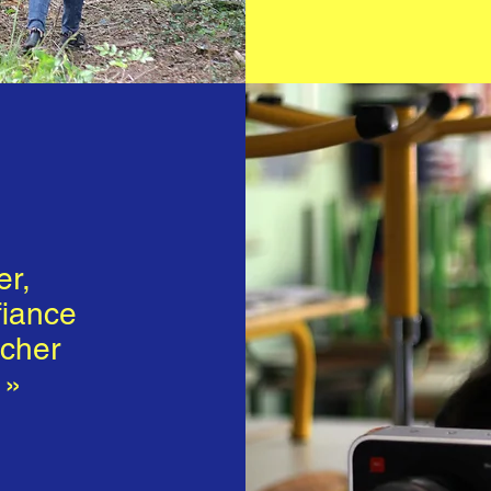
er,
fiance
ocher
.
»