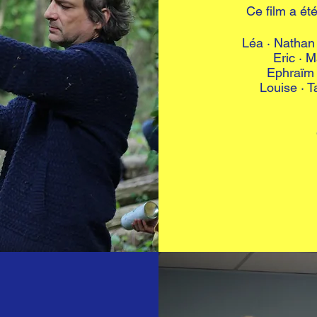
Ce film a ét
Léa · Nathan 
Eric · 
Ephraïm 
Louise · T