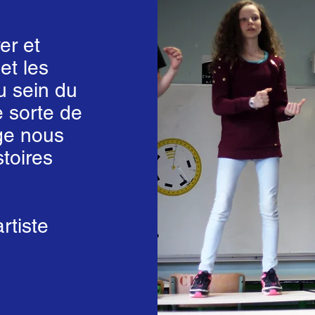
er et
et les
 sein du
 sorte de
ge nous
stoires
rtiste