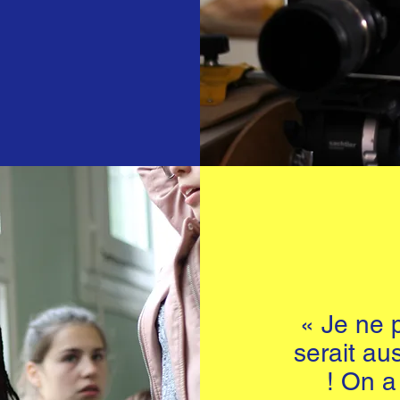
« Je ne p
serait au
! On a 