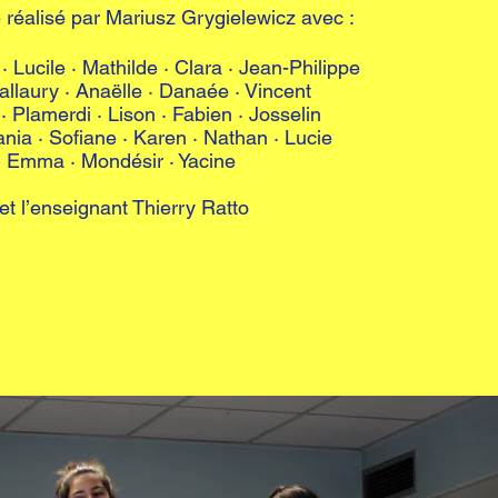
é réalisé par Mariusz Grygielewicz avec :
· Lucile · Mathilde · Clara · Jean-Philippe
Mallaury · Anaëlle · Danaée · Vincent
· Plamerdi · Lison · Fabien · Josselin
ania · Sofiane · Karen · Nathan · Lucie
Emma · Mondésir · Yacine
et l’enseignant Thierry Ratto