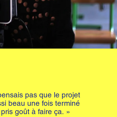
ensais pas que le projet
ssi beau une fois terminé
pris goût à faire ça. »