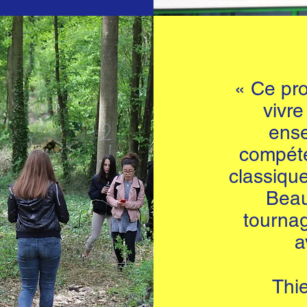
« Ce pro
vivre
ense
compéte
classique
Beau
tournag
a
Thie