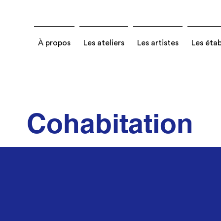
À propos
Les ateliers
Les artistes
Les éta
Cohabitation