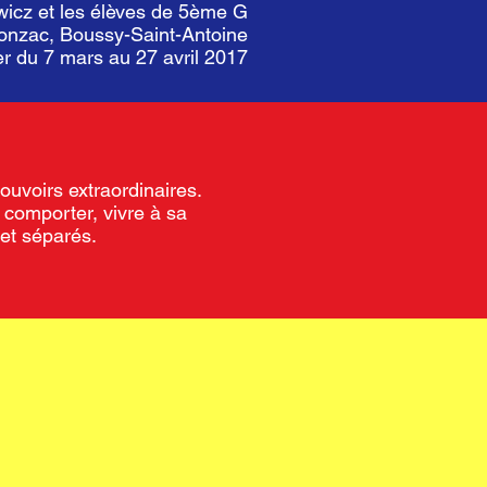
wicz et les élèves de 5ème G
onzac, Boussy-Saint-Antoine
er du 7 mars au 27 avril 2017
ouvoirs extraordinaires.
e comporter, vivre à sa
 et séparés.